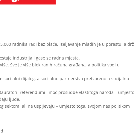
5.000 radnika radi bez plaće, iseljavanje mladih je u porastu, a dr
staje industrija i gase se radna mjesta.
 više. Sve je više blokiranih računa građana, a politika vodi u
e socijalni dijalog, a socijalno partnerstvo pretvoreno u socijalno
 restauratori, referendumi i moć prosudbe vlastitoga naroda – umjest
đaju ljude.
nog sektora, ali ne uspijevaju – umjesto toga, svojom nas politikom
ad