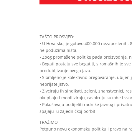
ZAŠTO PROSVJED:
• U Hrvatskoj je gotovo 400.000 nezaposlenih, 8
ne poduzima ništa.
• Zbog promašene politike pada proizvodnja, ne
• Bogati postaju sve bogatiji, siromašnih je sve
produbljivanje ovoga jaza.
• Slomljeno je kolektivno pregovaranje, ubijen j
neprijateljstvo.
• Živciraju ih sindikati, zeleni, znanstvenici,
okupljaju i mobiliziraju, raspiruju sukobe i sva
• Pokušavaju podijeliti radnike javnog i privat
spajaju u zajedničkoj borbi!
TRAŽIMO
Potpuno novu ekonomsku politiku i pravo na r