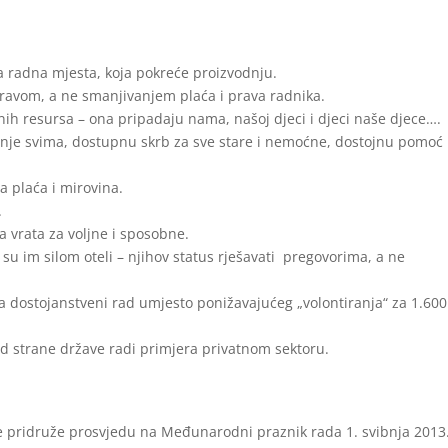
ra radna mjesta, koja pokreće proizvodnju.
pravom, a ne smanjivanjem plaća i prava radnika.
dnih resursa – ona pripadaju nama, našoj djeci i djeci naše djece….
anje svima, dostupnu skrb za sve stare i nemoćne, dostojnu pomoć
a plaća i mirovina.
.
a vrata za voljne i sposobne.
su im silom oteli – njihov status rješavati pregovorima, a ne
a dostojanstveni rad umjesto ponižavajućeg „volontiranja“ za 1.600
od strane države radi primjera privatnom sektoru.
e pridruže prosvjedu na Međunarodni praznik rada 1. svibnja 2013