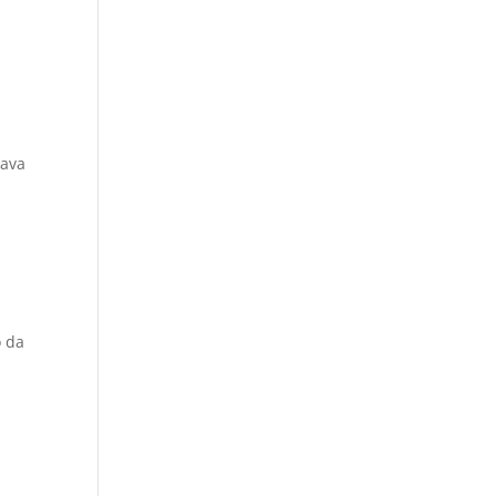
žava
o da