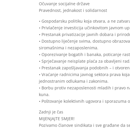
Očuvanje socijalne države
Pravednost, jednakost i solidarnost
• Gospodarsku politiku koja otvara, a ne zatva
• Privlačenje investicija učinkovitom javnom u
• Prestanak privatizacije javnih dobara i priro
• Dostupno liječenje svima, dostupno obrazov
siromašnima i nezaposlenima.
• Oporezivanje bogatih i banaka, poticanje rast
• Sprječavanje neisplate plaća za obavljeni rad
• Prestanak zapošljavanja podobnih – i otvoren
• Vraćanje radnicima javnog sektora prava koja 
jednostranim odlukama i zakonima.
• Borbu protiv nezaposlenosti mladih i pravo n
kuna.
• Poštovanje kolektivnih ugovora i sporazuma 
Zadnji je čas
MIJENJAJTE SMJER!
Pozivamo članove sindikata i sve građane da s