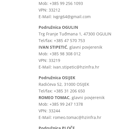
Mob: +385 99 256 1093
VPN: 33212
E-Mail: ivgrg64@gmail.com
Podružnica OGULIN
Trg Franje Tuđmana 1, 47300 OGULIN
Tel/fax: +385 47 570 753
IVAN STIPETIĆ
, glavni povjerenik
Mob: +385 98 308 012
VPN: 33219
E-Mail: ivan.stipetic@hzinfra.hr
Podružnica OSIJEK
Radićeva 52, 31000 OSIJEK
Tel/fax: +385 31 206 650
ROMEO TOMAC
, glavni povjerenik
Mob: +385 99 247 1378
VPN: 33244
E-Mail: romeo.tomac@hzinfra.hr
Podružnica PLOČE