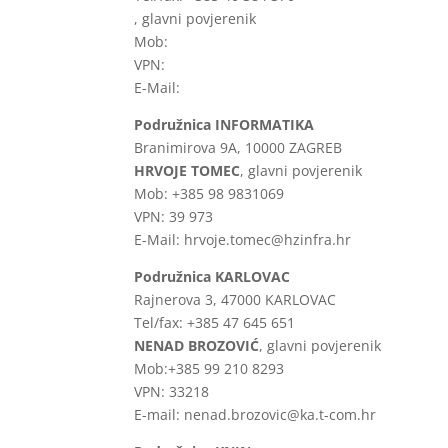
, glavni povjerenik
Mob:
VPN:
E-Mail:
Podružnica
INFORMATIKA
Branimirova 9A, 10000 ZAGREB
HRVOJE TOMEC
, glavni povjerenik
Mob: +385 98 9831069
VPN: 39 973
E-Mail: hrvoje.tomec@hzinfra.hr
Podružnica KARLOVAC
Rajnerova 3, 47000 KARLOVAC
Tel/fax: +385 47 645 651
NENAD BROZOVIĆ
, glavni povjerenik
Mob:+385 99 210 8293
VPN: 33218
E-mail: nenad.brozovic@ka.t-com.hr