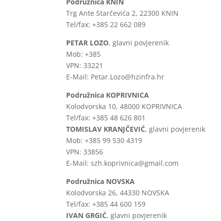
Podružnica KNIN
Trg Ante Starčevića 2, 22300 KNIN
Tel/fax: +385 22 662 089
PETAR LOZO
, glavni povjerenik
Mob: +385
VPN: 33221
E-Mail: Petar.Lozo@hzinfra.hr
Podružnica KOPRIVNICA
Kolodvorska 10, 48000 KOPRIVNICA
Tel/fax: +385 48 626 801
TOMISLAV KRANJČEVIĆ
, glavni povjerenik
Mob: +385 99 530 4319
VPN: 33856
E-Mail: szh.koprivnica@gmail.com
Podružnica NOVSKA
Kolodvorska 26, 44330 NOVSKA
Tel/fax: +385 44 600 159
IVAN GRGIĆ
, glavni povjerenik