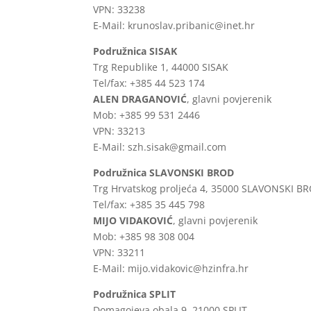
VPN: 33238
E-Mail: krunoslav.pribanic@inet.hr
Podružnica SISAK
Trg Republike 1, 44000 SISAK
Tel/fax: +385 44 523 174
ALEN DRAGANOVIĆ
, glavni povjerenik
Mob: +385 99 531 2446
VPN: 33213
E-Mail: szh.sisak@gmail.com
Podružnica SLAVONSKI BROD
Trg Hrvatskog proljeća 4, 35000 SLAVONSKI B
Tel/fax: +385 35 445 798
MIJO VIDAKOVIĆ
, glavni povjerenik
Mob: +385 98 308 004
VPN: 33211
E-Mail: mijo.vidakovic@hzinfra.hr
Podružnica SPLIT
Domagojeva obala 9, 21000 SPLIT