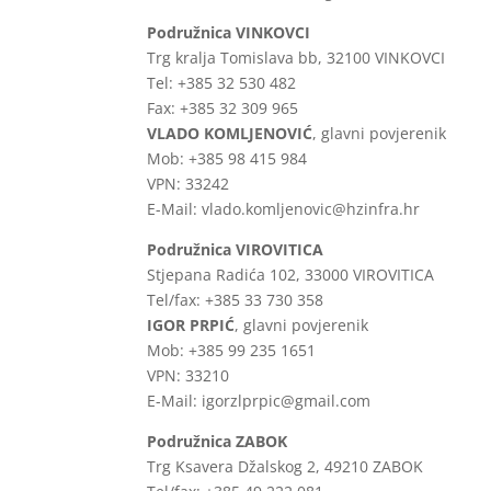
Podružnica VINKOVCI
Trg kralja Tomislava bb, 32100 VINKOVCI
Tel: +385 32 530 482
Fax: +385 32 309 965
VLADO KOMLJENOVIĆ
, glavni povjerenik
Mob: +385 98 415 984
VPN: 33242
E-Mail: vlado.komljenovic@hzinfra.hr
Podružnica VIROVITICA
Stjepana Radića 102, 33000 VIROVITICA
Tel/fax: +385 33 730 358
IGOR PRPIĆ
, glavni povjerenik
Mob: +385 99 235 1651
VPN: 33210
E-Mail: igorzlprpic@gmail.com
Podružnica ZABOK
Trg Ksavera Džalskog 2, 49210 ZABOK