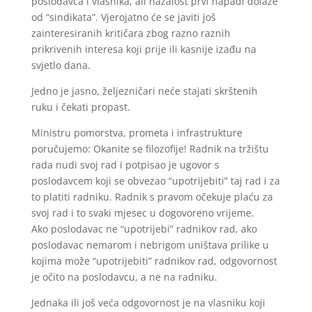
poslodavca i vlasnika, ali nažalost prvi napadi dolaze
od “sindikata”. Vjerojatno će se javiti još
zainteresiranih kritičara zbog razno raznih
prikrivenih interesa koji prije ili kasnije izađu na
svjetlo dana.
Jedno je jasno, željezničari neće stajati skrštenih
ruku i čekati propast.
Ministru pomorstva, prometa i infrastrukture
poručujemo: Okanite se filozofije! Radnik na tržištu
rada nudi svoj rad i potpisao je ugovor s
poslodavcem koji se obvezao “upotrijebiti” taj rad i za
to platiti radniku. Radnik s pravom očekuje plaću za
svoj rad i to svaki mjesec u dogovoreno vrijeme.
Ako poslodavac ne “upotrijebi” radnikov rad, ako
poslodavac nemarom i nebrigom uništava prilike u
kojima može “upotrijebiti” radnikov rad, odgovornost
je očito na poslodavcu, a ne na radniku.
Jednaka ili još veća odgovornost je na vlasniku koji