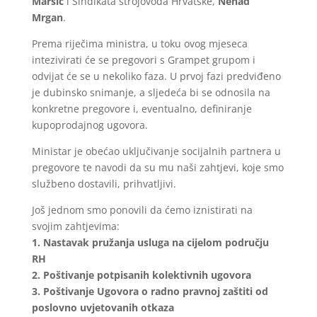
Maršić
i Sindikata strojovođa Hrvatske,
Nenad
Mrgan
.
Prema riječima ministra, u toku ovog mjeseca
intezivirati će se pregovori s Grampet grupom i
odvijat će se u nekoliko faza. U prvoj fazi predviđeno
je dubinsko snimanje, a sljedeća bi se odnosila na
konkretne pregovore i, eventualno, definiranje
kupoprodajnog ugovora.
Ministar je obećao uključivanje socijalnih partnera u
pregovore te navodi da su mu naši zahtjevi, koje smo
službeno dostavili, prihvatljivi.
Još jednom smo ponovili da ćemo iznistirati na
svojim zahtjevima:
1. Nastavak pružanja usluga na cijelom području
RH
2. Poštivanje potpisanih kolektivnih ugovora
3. Poštivanje Ugovora o radno pravnoj zaštiti od
poslovno uvjetovanih otkaza