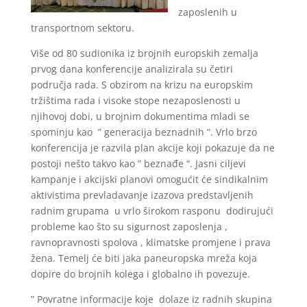
zaposlenih u
transportnom sektoru.
Više od 80 sudionika iz brojnih europskih zemalja
prvog dana konferencije analizirala su četiri
područja rada. S obzirom na krizu na europskim
tržištima rada i visoke stope nezaposlenosti u
njihovoj dobi, u brojnim dokumentima mladi se
spominju kao ” generacija beznadnih “. Vrlo brzo
konferencija je razvila plan akcije koji pokazuje da ne
postoji nešto takvo kao ” beznađe “. Jasni ciljevi
kampanje i akcijski planovi omogućit će sindikalnim
aktivistima prevladavanje izazova predstavljenih
radnim grupama u vrlo širokom rasponu dodirujući
probleme kao što su sigurnost zaposlenja ,
ravnopravnosti spolova , klimatske promjene i prava
žena. Temelj će biti jaka paneuropska mreža koja
dopire do brojnih kolega i globalno ih povezuje.
” Povratne informacije koje dolaze iz radnih skupina