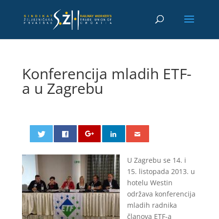
Konferencija mladih ETF-
a u Zagrebu
U Zagrebu se 14. i
15. listopada 2013. u
hotelu Westin
održava konferencija
mladih radnika
članova ETF-a