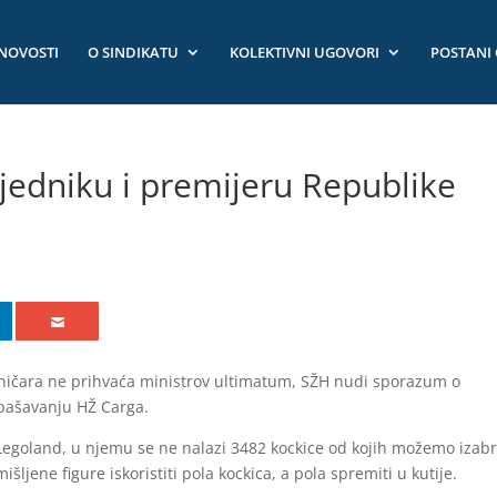
NOVOSTI
O SINDIKATU
KOLEKTIVNI UGOVORI
POSTANI
edniku i premijeru Republike
zničara ne prihvaća ministrov ultimatum, SŽH nudi sporazum o
pašavanju HŽ Carga.
Legoland, u njemu se ne nalazi 3482 kockice od kojih možemo izabra
išljene figure iskoristiti pola kockica, a pola spremiti u kutije.