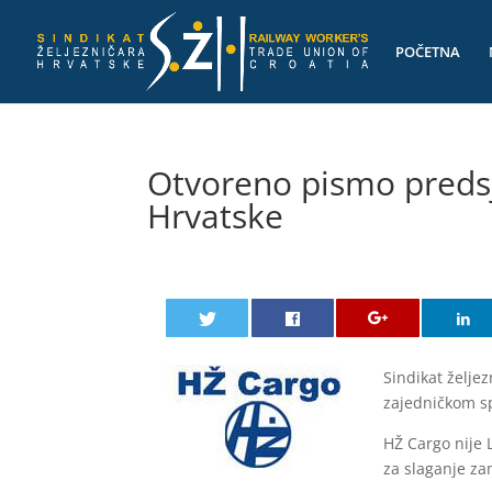
POČETNA
Otvoreno pismo predsj
Hrvatske
Sindikat želje
zajedničkom s
HŽ Cargo nije 
za slaganje zam