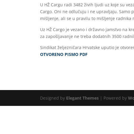
U HŽ Cargu radi 3482 živih ljudi uz koje su veza
Cargo. Oni ne odlučuju i ne upravljaju. Samo p
mišljenje, ali se u pravilu to mišljenje radnika
Uz HŽ Cargo je vezano i državno jamstvo na kr
za zapošljavanje ne treba dodatnih 3500 radnik
Sindikat željezničara Hrvatske uputio je otvor
OTVORENO PISMO PDF
Designed by
Elegant Themes
| Powered by
Wo