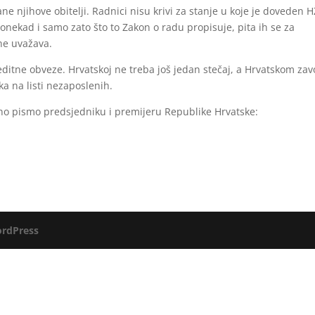
ne njihove obitelji. Radnici nisu krivi za stanje u koje je doveden H
onekad i samo zato što to Zakon o radu propisuje, pita ih se za
 ne uvažava.
editne obveze. Hrvatskoj ne treba još jedan stečaj, a Hrvatskom za
a na listi nezaposlenih.
eno pismo predsjedniku i premijeru Republike Hrvatske:
rdPress