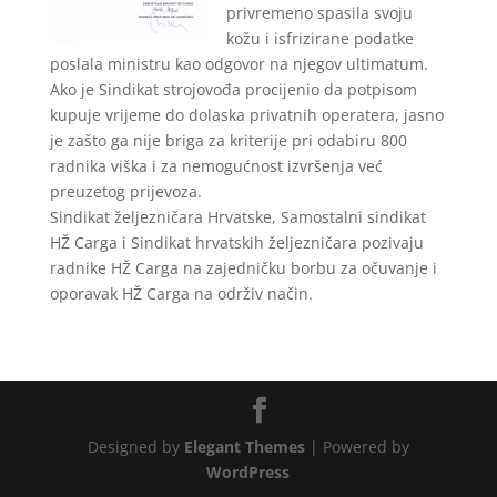
privremeno spasila svoju
kožu i isfrizirane podatke
poslala ministru kao odgovor na njegov ultimatum.
Ako je Sindikat strojovođa procijenio da potpisom
kupuje vrijeme do dolaska privatnih operatera, jasno
je zašto ga nije briga za kriterije pri odabiru 800
radnika viška i za nemogućnost izvršenja već
preuzetog prijevoza.
Sindikat željezničara Hrvatske, Samostalni sindikat
HŽ Carga i Sindikat hrvatskih željezničara pozivaju
radnike HŽ Carga na zajedničku borbu za očuvanje i
oporavak HŽ Carga na održiv način.
Designed by
Elegant Themes
| Powered by
WordPress