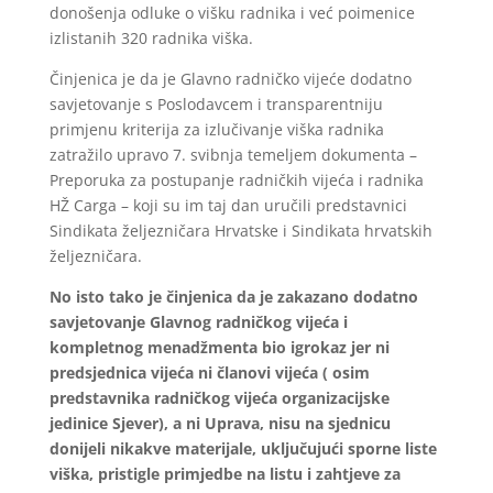
donošenja odluke o višku radnika i već poimenice
izlistanih 320 radnika viška.
Činjenica je da je Glavno radničko vijeće dodatno
savjetovanje s Poslodavcem i transparentniju
primjenu kriterija za izlučivanje viška radnika
zatražilo upravo 7. svibnja temeljem dokumenta –
Preporuka za postupanje radničkih vijeća i radnika
HŽ Carga – koji su im taj dan uručili predstavnici
Sindikata željezničara Hrvatske i Sindikata hrvatskih
željezničara.
No isto tako je činjenica da je zakazano dodatno
savjetovanje Glavnog radničkog vijeća i
kompletnog menadžmenta bio igrokaz jer ni
predsjednica vijeća ni članovi vijeća ( osim
predstavnika radničkog vijeća organizacijske
jedinice Sjever), a ni Uprava, nisu na sjednicu
donijeli nikakve materijale, uključujući sporne liste
viška, pristigle primjedbe na listu i zahtjeve za