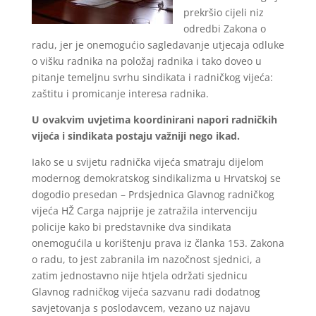
prekršio cijeli niz
odredbi Zakona o
radu, jer je onemogućio sagledavanje utjecaja odluke
o višku radnika na položaj radnika i tako doveo u
pitanje temeljnu svrhu sindikata i radničkog vijeća:
zaštitu i promicanje interesa radnika.
U ovakvim uvjetima koordinirani napori radničkih
vijeća i sindikata postaju važniji nego ikad.
Iako se u svijetu radnička vijeća smatraju dijelom
modernog demokratskog sindikalizma u Hrvatskoj se
dogodio presedan – Prdsjednica Glavnog radničkog
vijeća HŽ Carga najprije je zatražila intervenciju
policije kako bi predstavnike dva sindikata
onemogućila u korištenju prava iz članka 153. Zakona
o radu, to jest zabranila im nazočnost sjednici, a
zatim jednostavno nije htjela održati sjednicu
Glavnog radničkog vijeća sazvanu radi dodatnog
savjetovanja s poslodavcem, vezano uz najavu