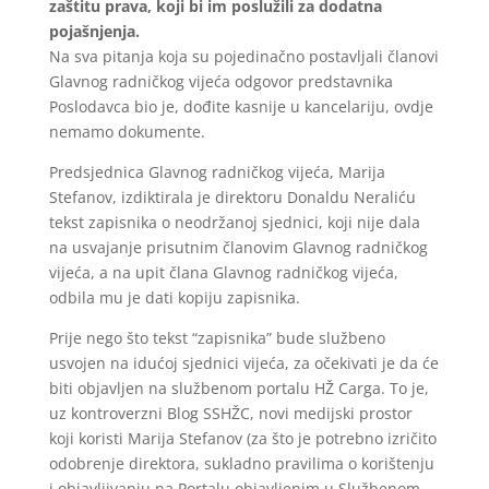
zaštitu prava, koji bi im poslužili za dodatna
pojašnjenja.
Na sva pitanja koja su pojedinačno postavljali članovi
Glavnog radničkog vijeća odgovor predstavnika
Poslodavca bio je, dođite kasnije u kancelariju, ovdje
nemamo dokumente.
Predsjednica Glavnog radničkog vijeća, Marija
Stefanov, izdiktirala je direktoru Donaldu Neraliću
tekst zapisnika o neodržanoj sjednici, koji nije dala
na usvajanje prisutnim članovim Glavnog radničkog
vijeća, a na upit člana Glavnog radničkog vijeća,
odbila mu je dati kopiju zapisnika.
Prije nego što tekst “zapisnika” bude službeno
usvojen na idućoj sjednici vijeća, za očekivati je da će
biti objavljen na službenom portalu HŽ Carga. To je,
uz kontroverzni Blog SSHŽC, novi medijski prostor
koji koristi Marija Stefanov (za što je potrebno izričito
odobrenje direktora, sukladno pravilima o korištenju
i objavljivanju na Portalu objavljenim u Službenom