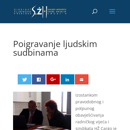
Poigravanje ljudskim
sudbinama
Izostankom
pravodobnog i
potpunog
obavješćivanja
radničkog vijeća i
sindikata HŽ Cargo je