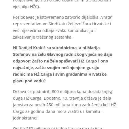
vjesniku HŽC).
Poslodavac je istovremeno zatvorio dijaloška „vrata“
reprezentativnom Sindikatu željezničara Hrvatske i
već mjesecima odbija svaku komunikaciju i
zakazivanje traženog sastanka.
Ni Danijel Krakić sa suradnicima, a ni Marija
Stefanov na čelu Glavnog radničkog vijeća ne daju
odgovor: Zašto ne žele spašavati HŽ Cargo i ono
najvažnije, zašto svojim nečinjenjem guraju
radnicima HŽ Carga i svim građanima Hrvatske
glavu pod vodu?
Država će podmiriti 800 milijuna kuna dosadašnjeg
duga HŽ Carga. Dodatno, 10. travnja država je dala
jamstvo za novih 250 milijuna kuna zaduženja koji HŽ
Cargo za godinu dana mora vratiti uz kamatu –
jednokratno!!
Od tih 250 milijuna ni jedna lipa se ne ulaže u