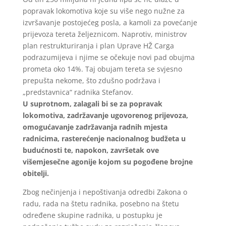
popravak lokomotiva koje su više nego nužne za
izvršavanje postojećeg posla, a kamoli za povećanje
prijevoza tereta željeznicom. Naprotiv, ministrov
plan restrukturiranja i plan Uprave HŽ Carga
podrazumijeva i njime se očekuje novi pad obujma
prometa oko 14%. Taj obujam tereta se svjesno
prepušta nekome, što zdušno podržava i
„predstavnica“ radnika Stefanov.
U suprotnom, zalagali bi se za popravak
lokomotiva, zadržavanje ugovorenog prijevoza,
omogućavanje zadržavanja radnih mjesta
radnicima, rasterećenje nacionalnog budžeta u
budućnosti te, napokon, završetak ove
višemjesečne agonije kojom su pogođene brojne
obitelji.
Zbog nečinjenja i nepoštivanja odredbi Zakona o
radu, rada na štetu radnika, posebno na štetu
određene skupine radnika, u postupku je