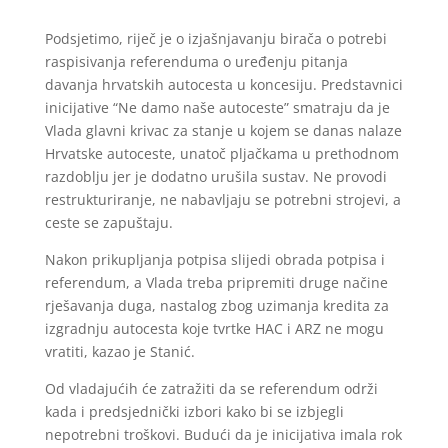
Podsjetimo, riječ je o izjašnjavanju birača o potrebi
raspisivanja referenduma o uređenju pitanja
davanja hrvatskih autocesta u koncesiju. Predstavnici
inicijative “Ne damo naše autoceste” smatraju da je
Vlada glavni krivac za stanje u kojem se danas nalaze
Hrvatske autoceste, unatoč pljačkama u prethodnom
razdoblju jer je dodatno urušila sustav. Ne provodi
restrukturiranje, ne nabavljaju se potrebni strojevi, a
ceste se zapuštaju.
Nakon prikupljanja potpisa slijedi obrada potpisa i
referendum, a Vlada treba pripremiti druge načine
rješavanja duga, nastalog zbog uzimanja kredita za
izgradnju autocesta koje tvrtke HAC i ARZ ne mogu
vratiti, kazao je Stanić.
Od vladajućih će zatražiti da se referendum održi
kada i predsjednički izbori kako bi se izbjegli
nepotrebni troškovi. Budući da je inicijativa imala rok