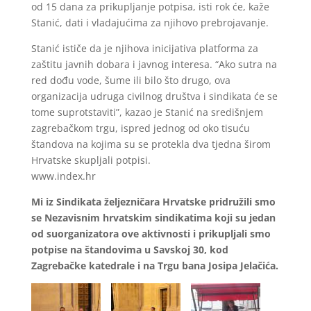
od 15 dana za prikupljanje potpisa, isti rok će, kaže
Stanić, dati i vladajućima za njihovo prebrojavanje.
Stanić ističe da je njihova inicijativa platforma za
zaštitu javnih dobara i javnog interesa. “Ako sutra na
red dođu vode, šume ili bilo što drugo, ova
organizacija udruga civilnog društva i sindikata će se
tome suprotstaviti”, kazao je Stanić na središnjem
zagrebačkom trgu, ispred jednog od oko tisuću
štandova na kojima su se protekla dva tjedna širom
Hrvatske skupljali potpisi.
www.index.hr
Mi iz Sindikata željezničara Hrvatske pridružili smo
se Nezavisnim hrvatskim sindikatima koji su jedan
od suorganizatora ove aktivnosti i prikupljali smo
potpise na štandovima u Savskoj 30, kod
Zagrebačke katedrale i na Trgu bana Josipa Jelačića.