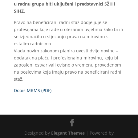
u radnu grupu biti uključeni i predstavnici SŽH i
SIHŽ.
Pravo na beneficirani radni staž dodjeljuje se
profesijama koje rade u otežanim uvjetima kako bi ih
se izjednačilo u stjecanju prava na mirovinu s
ostalim radnicima.
Vlada novim zakonom planira uvesti dvije novine –
dodatak na plaću i profesionalnu mirovinu, koju bi
zaposleni ostvarivali ovisno o vremenu provedenom
na poslovima koja imaju pravo na beneficirani radni
staž.
Dopis MRMS (PDF)
Designed by
Elegant Themes
| Powered by