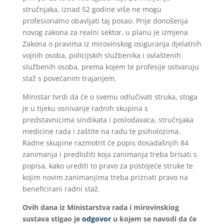
stručnjaka, iznad 52 godine više ne mogu
profesionalno obavljati taj posao. Prije donošenja
novog zakona za realni sektor, u planu je izmjena
Zakona o pravima iz mirovinskog osiguranja djelatnih
vojnih osoba, policijskih službenika i ovlaštenih
službenih osoba, prema kojem te profesije ostvaruju
staž s povećanim trajanjem.
Ministar tvrdi da će o svemu odlučivati struka, stoga
je u tijeku osnivanje radnih skupina s
predstavnicima sindikata i poslodavaca, stručnjaka
medicine rada i zaštite na radu te psiholozima.
Radne skupine razmotrit će popis dosadašnjih 84
zanimanja i predložiti koja zanimanja treba brisati s
popisa, kako urediti to pravo za postojeće struke te
kojim novim zanimanjima treba priznati pravo na
beneficirani radni staž.
Ovih dana iz Ministarstva rada i mirovinskiog
sustava stigao je
odgovor
u kojem se navodi da će