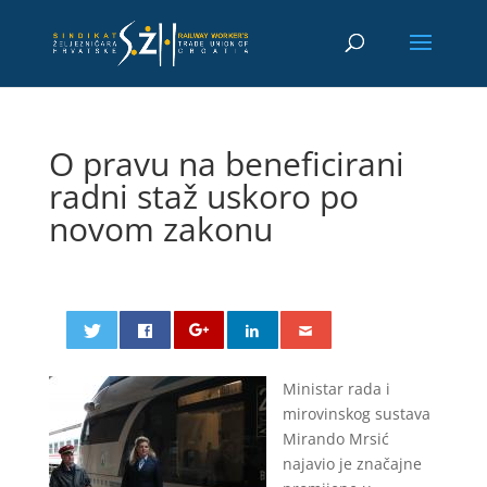
O pravu na beneficirani
radni staž uskoro po
novom zakonu
Ministar rada i
mirovinskog sustava
Mirando Mrsić
najavio je značajne