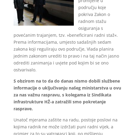
promijene u
području koje
pokriva Zakon o
radnom stažu
osiguranja s
povećanim trajanjem, tzv. »beneficirani radni staž«.
Prema informacijama, umjesto sadašnjih sedam
zakona koji reguliraju ovo područje, Vlada planira
jednim zakonom urediti to pravo i na taj način jasno
odrediti zanimanja i uvjete pod kojim bi se ono
ostvarivalo.
S obzirom na to da do danas nismo dobili službene
informacije o uključivanju našeg ministarstva u ovu
za nas važnu raspravu, s kolegama iz Sindikata
infrastrukture HŽ-a zatražili smo pokretanje
rasprave.
Unatoč mjerama zaštite na radu, postoje poslovi na
kojima radnik ne može izdržati puni radni vijek, a
primjer za to su vatrogasci koji, po mišljenju