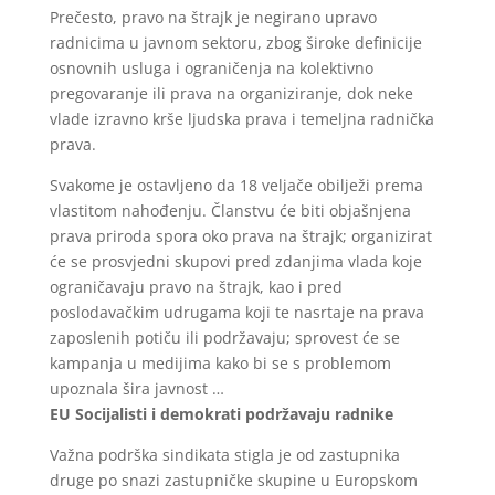
Prečesto, pravo na štrajk je negirano upravo
radnicima u javnom sektoru, zbog široke definicije
osnovnih usluga i ograničenja na kolektivno
pregovaranje ili prava na organiziranje, dok neke
vlade izravno krše ljudska prava i temeljna radnička
prava.
Svakome je ostavljeno da 18 veljače obilježi prema
vlastitom nahođenju. Članstvu će biti objašnjena
prava priroda spora oko prava na štrajk; organizirat
će se prosvjedni skupovi pred zdanjima vlada koje
ograničavaju pravo na štrajk, kao i pred
poslodavačkim udrugama koji te nasrtaje na prava
zaposlenih potiču ili podržavaju; sprovest će se
kampanja u medijima kako bi se s problemom
upoznala šira javnost …
EU Socijalisti i demokrati podržavaju radnike
Važna podrška sindikata stigla je od zastupnika
druge po snazi zastupničke skupine u Europskom