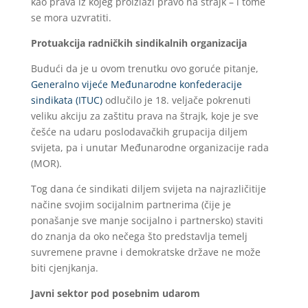
kao prava iz kojeg proizlazi pravo na štrajk – i tome
se mora uzvratiti.
Protuakcija radničkih sindikalnih organizacija
Budući da je u ovom trenutku ovo goruće pitanje,
Generalno vijeće Međunarodne konfederacije
sindikata (ITUC)
odlučilo je 18. veljače pokrenuti
veliku akciju za zaštitu prava na štrajk, koje je sve
češće na udaru poslodavačkih grupacija diljem
svijeta, pa i unutar Međunarodne organizacije rada
(MOR).
Tog dana će sindikati diljem svijeta na najrazličitije
načine svojim socijalnim partnerima (čije je
ponašanje sve manje socijalno i partnersko) staviti
do znanja da oko nečega što predstavlja temelj
suvremene pravne i demokratske države ne može
biti cjenjkanja.
Javni sektor pod posebnim udarom