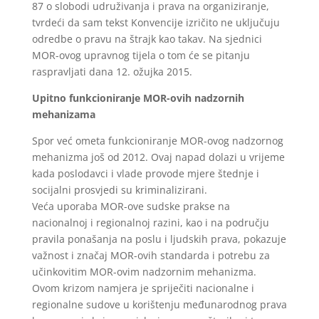
87 o slobodi udruživanja i prava na organiziranje,
tvrdeći da sam tekst Konvencije izričito ne uključuju
odredbe o pravu na štrajk kao takav. Na sjednici
MOR-ovog upravnog tijela o tom će se pitanju
raspravljati dana 12. ožujka 2015.
Upitno funkcioniranje MOR-ovih nadzornih
mehanizama
Spor već ometa funkcioniranje MOR-ovog nadzornog
mehanizma još od 2012. Ovaj napad dolazi u vrijeme
kada poslodavci i vlade provode mjere štednje i
socijalni prosvjedi su kriminalizirani.
Veća uporaba MOR-ove sudske prakse na
nacionalnoj i regionalnoj razini, kao i na području
pravila ponašanja na poslu i ljudskih prava, pokazuje
važnost i značaj MOR-ovih standarda i potrebu za
učinkovitim MOR-ovim nadzornim mehanizma.
Ovom krizom namjera je spriječiti nacionalne i
regionalne sudove u korištenju međunarodnog prava