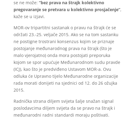
se ne može:
“bez prava na štrajk kolektivno
pregovaranje se pretvara u kolektivno prosjačenje”
,
kaže se u izjavi.
MOR-ov tripartitni sastanak o pravu na štrajk će se
održati 23.-25. veljače 2015. Ako se na tom sastanku
ne postigne trostrani konsenzus kojim se priznaje
postojanje međunarodnog prava na štrajk (što je
malo vjerojatno) onda mora postojati preporuka
kojom se spor upućuje Međunarodnom sudu pravde
(ICJ), kao što je predviđeno Ustavom MOR-a. Ovu
odluka će Upravno tijelo Međunarodne organizacije
rada morati donijeti na sjednici od 12. do 26 ožujka
2015.
Radnička strana diljem svijeta šalje snažan signal
poslodavcima diljem svijeta da se pravo na štrajk i
međunarodni radni standardi moraju poštivati.