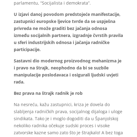
parlamentu, “Socijalista i demokrata”.
U izjavi danoj povodom predstojeće manifestacije,
zastupnici europske ljevice tvrde da se uspješna
privreda ne može graditi bez jačanja odnosa
između socijalnih partnera, izgradnje čvrstih pravila
u sferi industrijskih odnosa i jačanja radničke
participacije.
Sastavni dio modernog proizvodnog mehanizma je
i pravo na štrajk, neophodno da bi se suzbile
manipulacije poslodavaca i osigurali ljudski uvjeti
rada.
Bez prava na štrajk radnik je rob
Na nesreću, kažu zastupnici, kriza je dovela do
slabljenja radničkih prava, socijalnog dijaloga i uloge
sindikata. Tako je i moglo dogoditi da u Španjolskoj
nekoliko radnika očekuje sudski proces i visoke
zatvorske kazne samo zato što je štrajkalo! A bez toga