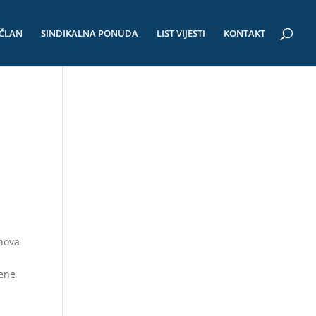
 ČLAN
SINDIKALNA PONUDA
LIST VIJESTI
KONTAKT
anova
jene