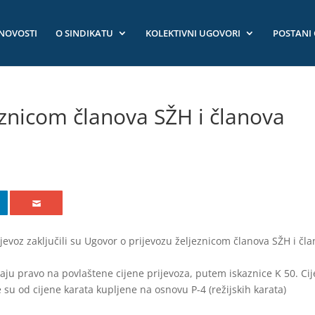
NOVOSTI
O SINDIKATU
KOLEKTIVNI UGOVORI
POSTANI
eznicom članova SŽH i članova
ijevoz zaključili su Ugovor o prijevozu željeznicom članova SŽH i čl
maju pravo na povlaštene cijene prijevoza, putem iskaznice K 50. Ci
su od cijene karata kupljene na osnovu P-4 (režijskih karata)