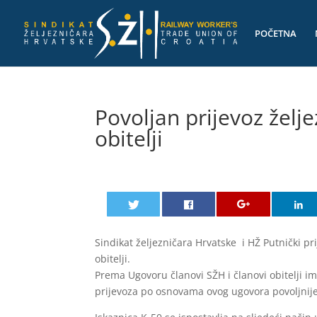
POČETNA
Povoljan prijevoz želj
obitelji
Sindikat željezničara Hrvatske i HŽ Putnički pr
obitelji.
Prema Ugovoru članovi SŽH i članovi obitelji i
prijevoza po osnovama ovog ugovora povoljnije 