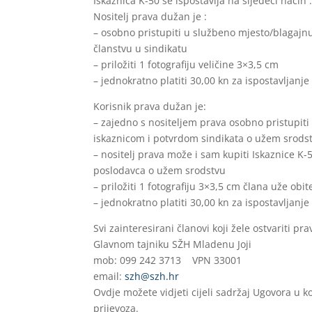
Iskaznica K-50 se ispostavlja na sljedeći način 
Nositelj prava dužan je :
– osobno pristupiti u službeno mjesto/blagajnu
članstvu u sindikatu
– priložiti 1 fotografiju veličine 3×3,5 cm
– jednokratno platiti 30,00 kn za ispostavljanje
Korisnik prava dužan je:
– zajedno s nositeljem prava osobno pristupiti
iskaznicom i potvrdom sindikata o užem srodst
– nositelj prava može i sam kupiti Iskaznice K-
poslodavca o užem srodstvu
– priložiti 1 fotografiju 3×3,5 cm člana uže obit
– jednokratno platiti 30,00 kn za ispostavljanje
Svi zainteresirani članovi koji žele ostvariti 
Glavnom tajniku SŽH Mladenu Joji
mob: 099 242 3713 VPN 33001
email:
szh@szh.hr
Ovdje možete vidjeti cijeli sadržaj Ugovora u 
prijevoza.