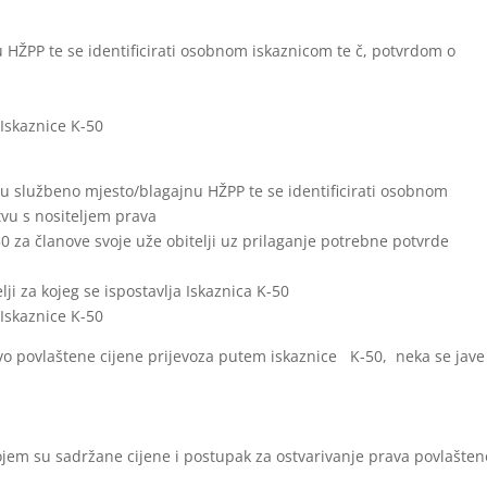
:
 HŽPP te se identificirati osobnom iskaznicom te č, potvrdom o
 Iskaznice K-50
 u službeno mjesto/blagajnu HŽPP te se identificirati osobnom
vu s nositeljem prava
50 za članove svoje uže obitelji uz prilaganje potrebne potvrde
elji za kojeg se ispostavlja Iskaznica K-50
 Iskaznice K-50
pravo povlaštene cijene prijevoza putem iskaznice K-50, neka se jave
kojem su sadržane cijene i postupak za ostvarivanje prava povlašte