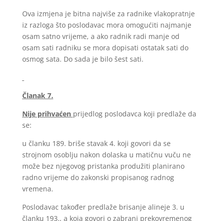
Ova izmjena je bitna najviše za radnike vlakopratnje
iz razloga što poslodavac mora omogućiti najmanje
osam satno vrijeme, a ako radnik radi manje od
osam sati radniku se mora dopisati ostatak sati do
osmog sata. Do sada je bilo šest sati.
Članak 7.
Nije prihvaćen
prijedlog poslodavca koji predlaže da
se:
u članku 189. briše stavak 4. koji govori da se
strojnom osoblju nakon dolaska u matičnu vuču ne
može bez njegovog pristanka produžiti planirano
radno vrijeme do zakonski propisanog radnog
vremena.
Poslodavac također predlaže brisanje alineje 3. u
članku 193., a koja govori o zabrani prekovremenog