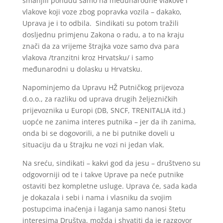
smanjili ponudu samo na međunarodne vlakove i
vlakove koji voze zbog popravka vozila – dakako,
Uprava je i to odbila. Sindikati su potom tražili
dosljednu primjenu Zakona o radu, a to na kraju
znači da za vrijeme štrajka voze samo dva para
vlakova /tranzitni kroz Hrvatsku/ i samo
međunarodni u dolasku u Hrvatsku.
Napominjemo da Upravu HŽ Putničkog prijevoza
d.o.o., za razliku od uprava drugih željezničkih
prijevoznika u Europi (DB, SNCF, TRENITALIA itd.)
uopće ne zanima interes putnika – jer da ih zanima,
onda bi se dogovorili, a ne bi putnike doveli u
situaciju da u štrajku ne vozi ni jedan vlak.
Na sreću, sindikati – kakvi god da jesu – društveno su
odgovorniji od te i takve Uprave pa neće putnike
ostaviti bez kompletne usluge. Uprava će, sada kada
je dokazala i sebi i nama i vlasniku da svojim
postupcima inaćenja i laganja samo nanosi štetu
interesima Društva, možda i shvatiti da je razgovor