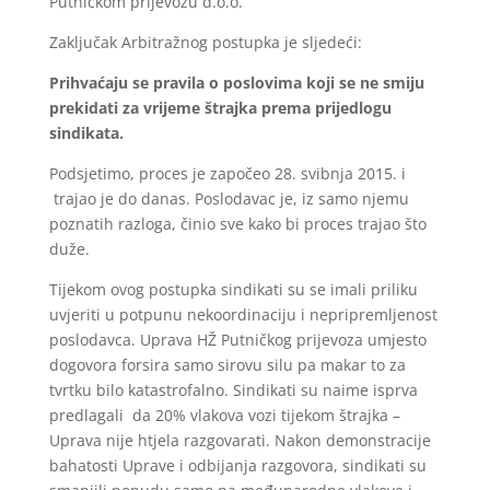
Putničkom prijevozu d.o.o.
Zaključak Arbitražnog postupka je sljedeći:
Prihvaćaju se pravila o poslovima koji se ne smiju
prekidati za vrijeme štrajka prema prijedlogu
sindikata.
Podsjetimo, proces je započeo 28. svibnja 2015. i
trajao je do danas. Poslodavac je, iz samo njemu
poznatih razloga, činio sve kako bi proces trajao što
duže.
Tijekom ovog postupka sindikati su se imali priliku
uvjeriti u potpunu nekoordinaciju i nepripremljenost
poslodavca. Uprava HŽ Putničkog prijevoza umjesto
dogovora forsira samo sirovu silu pa makar to za
tvrtku bilo katastrofalno. Sindikati su naime isprva
predlagali da 20% vlakova vozi tijekom štrajka –
Uprava nije htjela razgovarati. Nakon demonstracije
bahatosti Uprave i odbijanja razgovora, sindikati su