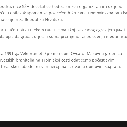
 podružnice SŽH dočekat će hodočasnike i organizirati im okrjepu i
reće u obilazak spomenika posvećenih žrtvama Domovinskog rata ka
značenjem za Republiku Hrvatsku.
išta ključnu bitku tijekom rata u Hrvatskoj izazvanog agresijom JNA i
rajala opsada grada, utjecali su na promjenu raspoloženja međunar
nica 1991.g., Velepromet, Spomen dom Ovčaru, Masovnu grobnicu
atskih branitelja na Trpinjskoj cesti odat ćemo počast svim
hrvatske slobode te svim herojima i žrtvama domovinskog rata.