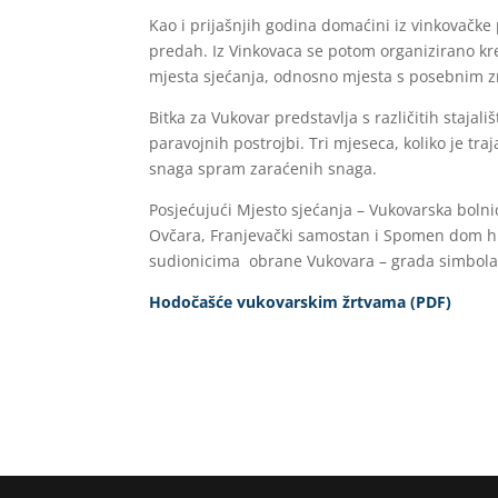
Kao i prijašnjih godina domaćini iz vinkovačke
predah. Iz Vinkovaca se potom organizirano k
mjesta sjećanja, odnosno mjesta s posebnim 
Bitka za Vukovar predstavlja s različitih stajal
paravojnih postrojbi. Tri mjeseca, koliko je t
snaga spram zaraćenih snaga.
Posjećujući Mjesto sjećanja – Vukovarska bol
Ovčara, Franjevački samostan i Spomen dom hrv
sudionicima obrane Vukovara – grada simbola 
Hodočašće vukovarskim žrtvama (PDF)