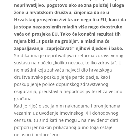
neprihvatljivo, pogotovo ako se zna položaj i uloga
žene u hrvatskom društvu, činjenica da se u
Hrvatskoj prosječno živi kraće nego li u EU, kao i da
je stopa nezaposlenih mladih više nego dvostruko
veća od prosjeka EU. Tako će konačni rezultat tih
mjera biti „s posla na groblje“, a mladima će
zapošljavanje „zaprječavati“ njihovi djedovi i bake,
Sindikatima je neprihvatljiva i reforma zdravstvenog
sustava na načelu „koliko novaca, toliko zdravlja“. U
neimaštini koja zahvaća najveći dio hrvatskoga
društva svako poskupljenje participacije, kao i
poskupljenje police dopunskog zdravstvenog
osiguranja, predstavlja nepodnošljiv teret za većinu
građana.
Kad je riječ o socijalnim naknadama i promjenama
vezanim uz uvođenje imovinskog i/ili dohodovnog
cenzusa, tu sindikati ne mogu „ na neviđeno“ dati
potporu jer nakon prikazanog puno toga ostaje
nejasno i nedorečeno.