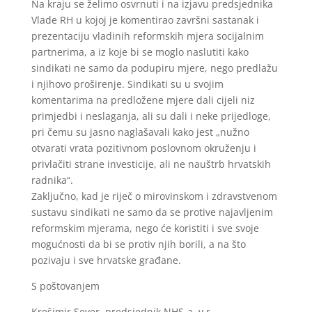
Na kraju se želimo osvrnuti i na izjavu predsjednika
Vlade RH u kojoj je komentirao završni sastanak i
prezentaciju vladinih reformskih mjera socijalnim
partnerima, a iz koje bi se moglo naslutiti kako
sindikati ne samo da podupiru mjere, nego predlažu
i njihovo proširenje. Sindikati su u svojim
komentarima na predložene mjere dali cijeli niz
primjedbi i neslaganja, ali su dali i neke prijedloge,
pri čemu su jasno naglašavali kako jest „nužno
otvarati vrata pozitivnom poslovnom okruženju i
privlačiti strane investicije, ali ne nauštrb hrvatskih
radnika“.
Zaključno, kad je riječ o mirovinskom i zdravstvenom
sustavu sindikati ne samo da se protive najavljenim
reformskim mjerama, nego će koristiti i sve svoje
mogućnosti da bi se protiv njih borili, a na što
pozivaju i sve hrvatske građane.
S poštovanjem
Krešimir Sever, predsjednik NHS-a, v.r.