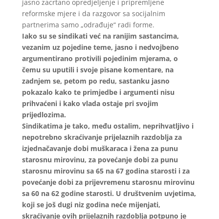
jasno zacrtano opredjeljenje i pripremljene
reformske mjere i da razgovor sa socijalnim
partnerima samo „odrađuje“ radi forme.
Iako su se sindikati već na ranijim sastancima,
vezanim uz pojedine teme, jasno i nedvojbeno
argumentirano protivili pojedinim mjerama, o
čemu su uputili i svoje pisane komentare, na
zadnjem se, petom po redu, sastanku jasno
pokazalo kako te primjedbe i argumenti nisu
prihvaćeni i kako vlada ostaje pri svojim
prijedlozima.
Sindikatima je tako, među ostalim, neprihvatljivo i
nepotrebno skraćivanje prijelaznih razdoblja za
izjednačavanje dobi muškaraca i žena za punu
starosnu mirovinu, za povećanje dobi za punu
starosnu mirovinu sa 65 na 67 godina starosti i za
povećanje dobi za prijevremenu starosnu mirovinu
sa 60 na 62 godine starosti. U društvenim uvjetima,
koji se još dugi niz godina neće mijenjati,
skraćivanje ovih prijelaznih razdoblja potpuno je