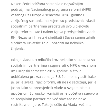
Nakon četiri održana sastanka o najvažnijim
područjima Nacionalnog programa reformi (NPR)
vezanog uz Europski semestar 2016. godine i
zaključnog sastanka na kojem su predstavnici vlasti
socijalnim partnerima predstavili svoju cjelovitu
viziju reformi, kao i nakon izjava predsjednika Vlade
RH, Nezavisni hrvatski sindikati i Savez samostalnih
sindikata Hrvatske žele upozoriti na nekoliko
činjenica.
Iako je Vlada RH odlučila kroz nekoliko sastanaka sa
socijalnim partnerima razgovarati o NPR-u vezanom
uz Europski semestar 2016. godine, a što je
uobičajena praksa zemalja EU, želimo naglasiti kako
je, prije svega, riječ o formi, ali ne i o sadržaju, jer je
jasno kako se predsjednik Vlade u svojem pismu
upućenom Europskoj komisiji prije početka razgovora
sa socijalnim partnerima već obvezao na neke
restriktivne mjere. Tako je očito da Vlada već ima