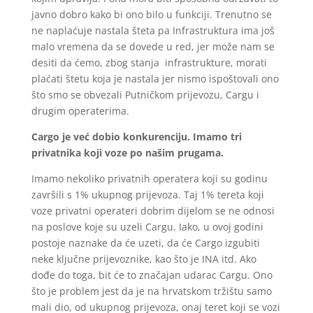
javno dobro kako bi ono bilo u funkciji. Trenutno se
ne naplaćuje nastala šteta pa Infrastruktura ima još
malo vremena da se dovede u red, jer može nam se
desiti da ćemo, zbog stanja infrastrukture, morati
plaćati štetu koja je nastala jer nismo ispoštovali ono
što smo se obvezali Putničkom prijevozu, Cargu i
drugim operaterima.
Cargo je već dobio konkurenciju. Imamo tri
privatnika koji voze po našim prugama.
Imamo nekoliko privatnih operatera koji su godinu
završili s 1% ukupnog prijevoza. Taj 1% tereta koji
voze privatni operateri dobrim dijelom se ne odnosi
na poslove koje su uzeli Cargu. Iako, u ovoj godini
postoje naznake da će uzeti, da će Cargo izgubiti
neke ključne prijevoznike, kao što je INA itd. Ako
dođe do toga, bit će to značajan udarac Cargu. Ono
što je problem jest da je na hrvatskom tržištu samo
mali dio, od ukupnog prijevoza, onaj teret koji se vozi