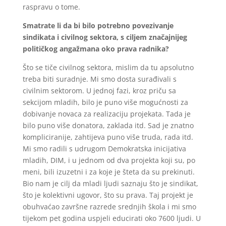
raspravu o tome.
Smatrate li da bi bilo potrebno povezivanje
sindikata i civilnog sektora, s ciljem značajnijeg
političkog angažmana oko prava radnika?
Što se tiče civilnog sektora, mislim da tu apsolutno
treba biti suradnje. Mi smo dosta surađivali s
civilnim sektorom. U jednoj fazi, kroz priču sa
sekcijom mladih, bilo je puno više mogućnosti za
dobivanje novaca za realizaciju projekata. Tada je
bilo puno više donatora, zaklada itd. Sad je znatno
kompliciranije, zahtijeva puno više truda, rada itd.
Mi smo radili s udrugom Demokratska inicijativa
mladih, DIM, i u jednom od dva projekta koji su, po
meni, bili izuzetni i za koje je šteta da su prekinuti.
Bio nam je cilj da mladi ljudi saznaju što je sindikat,
što je kolektivni ugovor, što su prava. Taj projekt je
obuhvaćao završne razrede srednjih škola i mi smo
tijekom pet godina uspjeli educirati oko 7600 ljudi. U