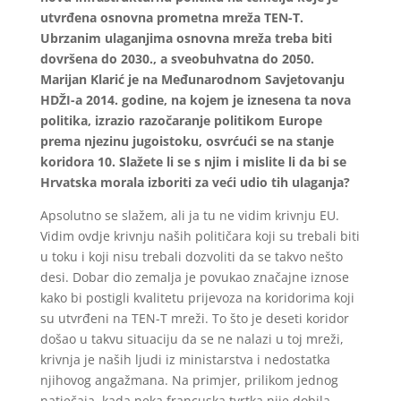
utvrđena osnovna prometna mreža TEN-T.
Ubrzanim ulaganjima osnovna mreža treba biti
dovršena do 2030., a sveobuhvatna do 2050.
Marijan Klarić je na Međunarodnom Savjetovanju
HDŽI-a 2014. godine, na kojem je iznesena ta nova
politika, izrazio razočaranje politikom Europe
prema njezinu jugoistoku, osvrćući se na stanje
koridora 10. Slažete li se s njim i mislite li da bi se
Hrvatska morala izboriti za veći udio tih ulaganja?
Apsolutno se slažem, ali ja tu ne vidim krivnju EU.
Vidim ovdje krivnju naših političara koji su trebali biti
u toku i koji nisu trebali dozvoliti da se takvo nešto
desi. Dobar dio zemalja je povukao značajne iznose
kako bi postigli kvalitetu prijevoza na koridorima koji
su utvrđeni na TEN-T mreži. To što je deseti koridor
došao u takvu situaciju da se ne nalazi u toj mreži,
krivnja je naših ljudi iz ministarstva i nedostatka
njihovog angažmana. Na primjer, prilikom jednog
natječaja, kada neka francuska tvrtka nije dobila