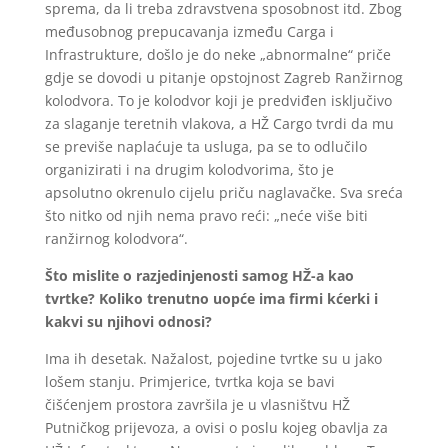
sprema, da li treba zdravstvena sposobnost itd. Zbog
međusobnog prepucavanja između Carga i
Infrastrukture, došlo je do neke „abnormalne“ priče
gdje se dovodi u pitanje opstojnost Zagreb Ranžirnog
kolodvora. To je kolodvor koji je predviđen isključivo
za slaganje teretnih vlakova, a HŽ Cargo tvrdi da mu
se previše naplaćuje ta usluga, pa se to odlučilo
organizirati i na drugim kolodvorima, što je
apsolutno okrenulo cijelu priču naglavačke. Sva sreća
što nitko od njih nema pravo reći: „neće više biti
ranžirnog kolodvora“.
Što mislite o razjedinjenosti samog HŽ-a kao
tvrtke? Koliko trenutno uopće ima firmi kćerki i
kakvi su njihovi odnosi?
Ima ih desetak. Nažalost, pojedine tvrtke su u jako
lošem stanju. Primjerice, tvrtka koja se bavi
čišćenjem prostora završila je u vlasništvu HŽ
Putničkog prijevoza, a ovisi o poslu kojeg obavlja za