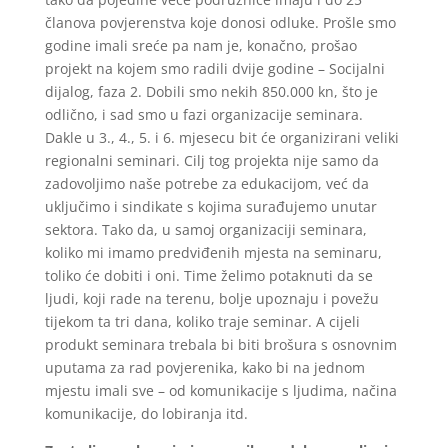
članova povjerenstva koje donosi odluke. Prošle smo
godine imali sreće pa nam je, konačno, prošao
projekt na kojem smo radili dvije godine – Socijalni
dijalog, faza 2. Dobili smo nekih 850.000 kn, što je
odlično, i sad smo u fazi organizacije seminara.
Dakle u 3., 4., 5. i 6. mjesecu bit će organizirani veliki
regionalni seminari. Cilj tog projekta nije samo da
zadovoljimo naše potrebe za edukacijom, već da
uključimo i sindikate s kojima surađujemo unutar
sektora. Tako da, u samoj organizaciji seminara,
koliko mi imamo predviđenih mjesta na seminaru,
toliko će dobiti i oni. Time želimo potaknuti da se
ljudi, koji rade na terenu, bolje upoznaju i povežu
tijekom ta tri dana, koliko traje seminar. A cijeli
produkt seminara trebala bi biti brošura s osnovnim
uputama za rad povjerenika, kako bi na jednom
mjestu imali sve – od komunikacije s ljudima, načina
komunikacije, do lobiranja itd.