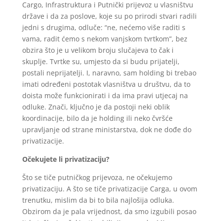
Cargo, Infrastruktura i Putnički prijevoz u vlasništvu
države i da za poslove, koje su po prirodi stvari radili
jedni s drugima, odluče: “ne, nećemo više raditi s
vama, radit ćemo s nekom vanjskom tvrtkom”, bez
obzira što je u velikom broju slučajeva to čak i
skuplje. Tvrtke su, umjesto da si budu prijatelji,
postali neprijatelji. I, naravno, sam holding bi trebao
imati određeni postotak vlasništva u društvu, da to
doista može funkcionirati i da ima pravi utjecaj na
odluke. Znači, ključno je da postoji neki oblik
koordinacije, bilo da je holding ili neko čvršće
upravljanje od strane ministarstva, dok ne dođe do
privatizacije.
Očekujete li privatizaciju?
Što se tiče putničkog prijevoza, ne očekujemo
privatizaciju. A što se tiče privatizacije Carga, u ovom
trenutku, mislim da bi to bila najlošija odluka.
Obzirom da je pala vrijednost, da smo izgubili posao