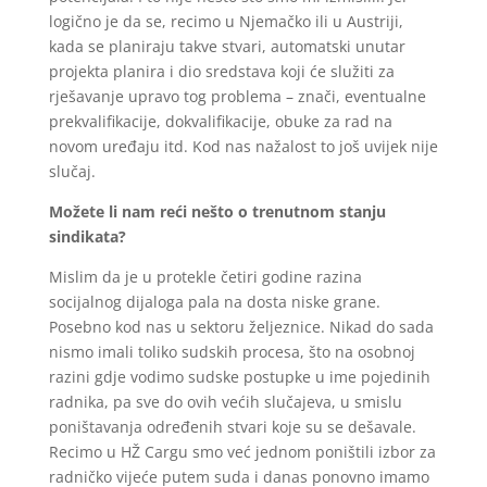
logično je da se, recimo u Njemačko ili u Austriji,
kada se planiraju takve stvari, automatski unutar
projekta planira i dio sredstava koji će služiti za
rješavanje upravo tog problema – znači, eventualne
prekvalifikacije, dokvalifikacije, obuke za rad na
novom uređaju itd. Kod nas nažalost to još uvijek nije
slučaj.
Možete li nam reći nešto o trenutnom stanju
sindikata?
Mislim da je u protekle četiri godine razina
socijalnog dijaloga pala na dosta niske grane.
Posebno kod nas u sektoru željeznice. Nikad do sada
nismo imali toliko sudskih procesa, što na osobnoj
razini gdje vodimo sudske postupke u ime pojedinih
radnika, pa sve do ovih većih slučajeva, u smislu
poništavanja određenih stvari koje su se dešavale.
Recimo u HŽ Cargu smo već jednom poništili izbor za
radničko vijeće putem suda i danas ponovno imamo