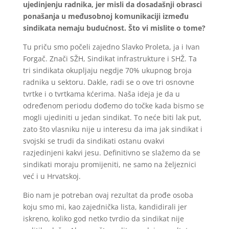
ujedinjenju radnika, jer misli da dosadašnji obrasci
ponašanja u međusobnoj komunikaciji između
sindikata nemaju budućnost. Što vi mislite o tome?
Tu priču smo počeli zajedno Slavko Proleta, ja i Ivan
Forgač. Znači SŽH, Sindikat infrastrukture i SHŽ. Ta
tri sindikata okupljaju negdje 70% ukupnog broja
radnika u sektoru. Dakle, radi se o ove tri osnovne
tvrtke i o tvrtkama kćerima. Naša ideja je da u
određenom periodu dođemo do točke kada bismo se
mogli ujediniti u jedan sindikat. To neće biti lak put,
zato što vlasniku nije u interesu da ima jak sindikat i
svojski se trudi da sindikati ostanu ovakvi
razjedinjeni kakvi jesu. Definitivno se slažemo da se
sindikati moraju promijeniti, ne samo na željeznici
već i u Hrvatskoj.
Bio nam je potreban ovaj rezultat da prođe osoba
koju smo mi, kao zajednička lista, kandidirali jer
iskreno, koliko god netko tvrdio da sindikat nije