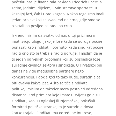
početku nas je financirala Zaklada Friedrich Ebert, a
zatim, jednim dijelom, i Ministarstvo sporta te, u
kasnijoj fazi, čak i Grad Zagreb. Nakon toga smo imali
jedan projekt koji se zvao Rad na crno, gdje smo se
osvrtali na posljedice rada na crno.
Iskreno mislim da svatko od nas u toj priči mora
imati svoju ulogu. Jako je loše kada se udruga počne
ponašati kao sindikat i, obrnuto, kada sindikat počne
raditi ono što bi trebale raditi udruge. I mislim da je
to jedan od velikih problema koji su posljedica loše
suradnje civilnog sektora i sindikata. U Hrvatskoj oni
danas ne vide međusobne partnere nego
konkurenciju. I dokle god to tako bude, suradnja će
biti ovakva kakva jest. A što se tiče sindikata i
politike, mislim da također mora postojati određena
distanca. Kod primjera koje imate u svijetu gdje su
sindikati, kao u Engleskoj ili Njemačkoj, pokušali
formirati političke stranke, ta je suradnja dosta
kratko trajala. Sindikat ima određene interese,