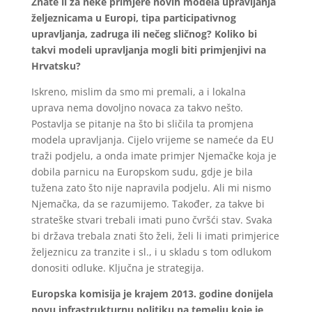
Znate li za neke primjere novih modela upravljanja
željeznicama u Europi, tipa participativnog
upravljanja, zadruga ili nečeg sličnog? Koliko bi
takvi modeli upravljanja mogli biti primjenjivi na
Hrvatsku?
Iskreno, mislim da smo mi premali, a i lokalna
uprava nema dovoljno novaca za takvo nešto.
Postavlja se pitanje na što bi sličila ta promjena
modela upravljanja. Cijelo vrijeme se nameće da EU
traži podjelu, a onda imate primjer Njemačke koja je
dobila parnicu na Europskom sudu, gdje je bila
tužena zato što nije napravila podjelu. Ali mi nismo
Njemačka, da se razumijemo. Također, za takve bi
strateške stvari trebali imati puno čvršći stav. Svaka
bi država trebala znati što želi, želi li imati primjerice
željeznicu za tranzite i sl., i u skladu s tom odlukom
donositi odluke. Ključna je strategija.
Europska komisija je krajem 2013. godine donijela
novu infrastrukturnu politiku na temelju koje je