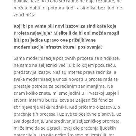
politika, laže. Ako ono što radite ne daje rezultate, ne
možete dobiti ni potporu ljudi, a sindikat bez ljudi ne
znači ništa.
Koji bi po vama bili novi izazovi za sindikate koje
Proleta najavljuje? Mislite li da bi oni možda mogli
biti posljedice upravo ove priželjkivane
modernizacije infrastrukture i poslovanja?
Sama modernizacija poslovnih procesa za sindikate,
ne samo na željeznici već i u bilo kojem poduzeću,
predstavlja izazov. Naš su interes prava radnika, a
svaka modernizacija unosi novosti u proces rada te
prestaje potreba za određenim zanimanjima. Ne
znam koliko znate, mi smo jedini u Hrvatskoj uspjeli
stvoriti internu burzu, zove se Željeznički fond za
zbrinjavanje viška radnika. Kad pričamo o izazovu, o
praćenje tih procesa i uz sve te poslovne planove, uz
sva događanja, unapređivanja željezničkog prometa,
mi želimo da se ugradi i ovaj dio praćenja ljudskih
potencijala. I to nije nešto što smo mi izmislili. Jer