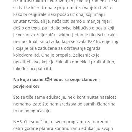
HŽ Infrastrukturu. Naravno, to je velik problem. Te su
se tvrtke kćeri trebale pripremiti za vanjsko tržište
kako bi osigurale neki posao uz onaj koji imaju
unutar tvrtki, ali je, nažalost, samo u manjoj mjeri
došlo do toga, pa i dalje ovise isključivo o poslu koji
je vezan za željeznički sektor. Jedan je dio tvrtki čak i
nestao. Imali smo tvrtku koja se zvala PZZ Inženjering
i koja je bila zadužena za održavanje zgrada,
kolodvora itd. Ona je propala. Željezničko je
ugostiteljstvo, koje je čak bilo donekle i profitabilno,
također propalo itd.
Na koje načine SŽH educira svoje članove i
povjerenike?
Što se tiče same edukacije, neki kontinuitet nažalost
nemamo, zato što nam sredstva od samih članarina
to ne omogućavaju.
NHS, čiji smo član, u svom programu za naredne
četiri godine planira kontinuiranu edukaciju svojih