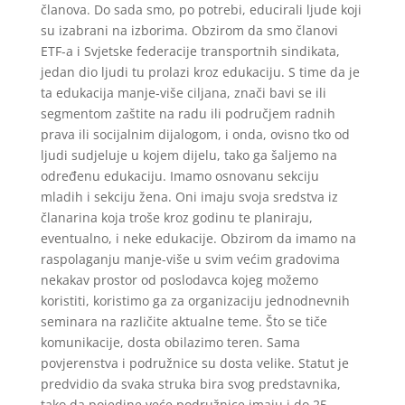
članova. Do sada smo, po potrebi, educirali ljude koji
su izabrani na izborima. Obzirom da smo članovi
ETF-a i Svjetske federacije transportnih sindikata,
jedan dio ljudi tu prolazi kroz edukaciju. S time da je
ta edukacija manje-više ciljana, znači bavi se ili
segmentom zaštite na radu ili područjem radnih
prava ili socijalnim dijalogom, i onda, ovisno tko od
ljudi sudjeluje u kojem dijelu, tako ga šaljemo na
određenu edukaciju. Imamo osnovanu sekciju
mladih i sekciju žena. Oni imaju svoja sredstva iz
članarina koja troše kroz godinu te planiraju,
eventualno, i neke edukacije. Obzirom da imamo na
raspolaganju manje-više u svim većim gradovima
nekakav prostor od poslodavca kojeg možemo
koristiti, koristimo ga za organizaciju jednodnevnih
seminara na različite aktualne teme. Što se tiče
komunikacije, dosta obilazimo teren. Sama
povjerenstva i podružnice su dosta velike. Statut je
predvidio da svaka struka bira svog predstavnika,
tako da pojedine veće podružnice imaju i do 25