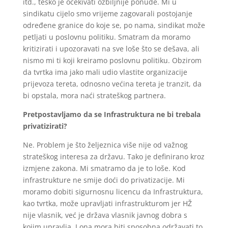
itd., teško je očekivati ozbiljnije ponude. Mi u
sindikatu cijelo smo vrijeme zagovarali postojanje
određene granice do koje se, po nama, sindikat može
petljati u poslovnu politiku. Smatram da moramo
kritizirati i upozoravati na sve loše što se dešava, ali
nismo mi ti koji kreiramo poslovnu politiku. Obzirom
da tvrtka ima jako mali udio vlastite organizacije
prijevoza tereta, odnosno većina tereta je tranzit, da
bi opstala, mora naći strateškog partnera.
Pretpostavljamo da se Infrastruktura ne bi trebala
privatizirati?
Ne. Problem je što željeznica više nije od važnog
strateškog interesa za državu. Tako je definirano kroz
izmjene zakona. Mi smatramo da je to loše. Kod
infrastrukture ne smije doći do privatizacije. Mi
moramo dobiti sigurnosnu licencu da Infrastruktura,
kao tvrtka, može upravljati infrastrukturom jer HŽ
nije vlasnik, već je država vlasnik javnog dobra s
kojim upravlja. I ona mora biti sposobna održavati to