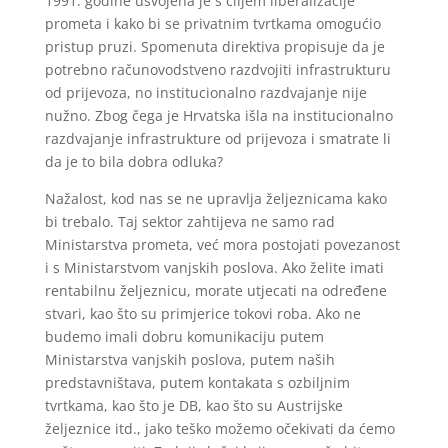
1991. godine usvojena je s ciljem liberalizacije
prometa i kako bi se privatnim tvrtkama omogućio
pristup pruzi. Spomenuta direktiva propisuje da je
potrebno računovodstveno razdvojiti infrastrukturu
od prijevoza, no institucionalno razdvajanje nije
nužno. Zbog čega je Hrvatska išla na institucionalno
razdvajanje infrastrukture od prijevoza i smatrate li
da je to bila dobra odluka?
Nažalost, kod nas se ne upravlja željeznicama kako
bi trebalo. Taj sektor zahtijeva ne samo rad
Ministarstva prometa, već mora postojati povezanost
i s Ministarstvom vanjskih poslova. Ako želite imati
rentabilnu željeznicu, morate utjecati na određene
stvari, kao što su primjerice tokovi roba. Ako ne
budemo imali dobru komunikaciju putem
Ministarstva vanjskih poslova, putem naših
predstavništava, putem kontakata s ozbiljnim
tvrtkama, kao što je DB, kao što su Austrijske
željeznice itd., jako teško možemo očekivati da ćemo