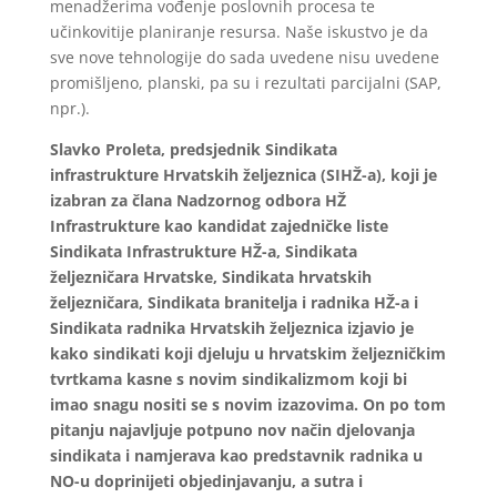
menadžerima vođenje poslovnih procesa te
učinkovitije planiranje resursa. Naše iskustvo je da
sve nove tehnologije do sada uvedene nisu uvedene
promišljeno, planski, pa su i rezultati parcijalni (SAP,
npr.).
Slavko Proleta, predsjednik Sindikata
infrastrukture Hrvatskih željeznica (SIHŽ-a), koji je
izabran za člana Nadzornog odbora HŽ
Infrastrukture kao kandidat zajedničke liste
Sindikata Infrastrukture HŽ-a, Sindikata
željezničara Hrvatske, Sindikata hrvatskih
željezničara, Sindikata branitelja i radnika HŽ-a i
Sindikata radnika Hrvatskih željeznica izjavio je
kako sindikati koji djeluju u hrvatskim željezničkim
tvrtkama kasne s novim sindikalizmom koji bi
imao snagu nositi se s novim izazovima. On po tom
pitanju najavljuje potpuno nov način djelovanja
sindikata i namjerava kao predstavnik radnika u
NO-u doprinijeti objedinjavanju, a sutra i