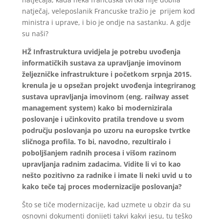
natječaj, veleposlanik Francuske tražio je prijem kod
ministra i uprave, i bio je ondje na sastanku. A gdje
su naši?
HŽ Infrastruktura uvidjela je potrebu uvođenja
informatičkih sustava za upravljanje imovinom
željezničke infrastrukture i početkom srpnja 2015.
krenula je u opsežan projekt uvođenja integriranog
sustava upravljanja imovinom (eng. railway asset
management system) kako bi modernizirala
poslovanje i učinkovito pratila trendove u svom
području poslovanja po uzoru na europske tvrtke
sličnoga profila. To bi, navodno, rezultiralo i
poboljšanjem radnih procesa i višom razinom
upravljanja radnim zadacima. Vidite li vi to kao
nešto pozitivno za radnike i imate li neki uvid u to
kako teče taj proces modernizacije poslovanja?
Što se tiče modernizacije, kad uzmete u obzir da su
osnovni dokumenti donijeti takvi kakvi jesu, tu teško