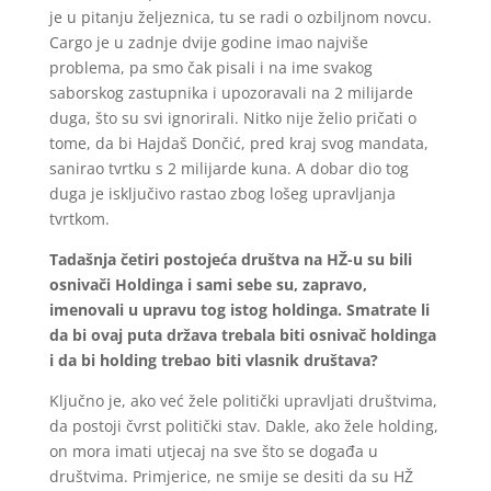
je u pitanju željeznica, tu se radi o ozbiljnom novcu.
Cargo je u zadnje dvije godine imao najviše
problema, pa smo čak pisali i na ime svakog
saborskog zastupnika i upozoravali na 2 milijarde
duga, što su svi ignorirali. Nitko nije želio pričati o
tome, da bi Hajdaš Dončić, pred kraj svog mandata,
sanirao tvrtku s 2 milijarde kuna. A dobar dio tog
duga je isključivo rastao zbog lošeg upravljanja
tvrtkom.
Tadašnja četiri postojeća društva na HŽ-u su bili
osnivači Holdinga i sami sebe su, zapravo,
imenovali u upravu tog istog holdinga. Smatrate li
da bi ovaj puta država trebala biti osnivač holdinga
i da bi holding trebao biti vlasnik društava?
Ključno je, ako već žele politički upravljati društvima,
da postoji čvrst politički stav. Dakle, ako žele holding,
on mora imati utjecaj na sve što se događa u
društvima. Primjerice, ne smije se desiti da su HŽ