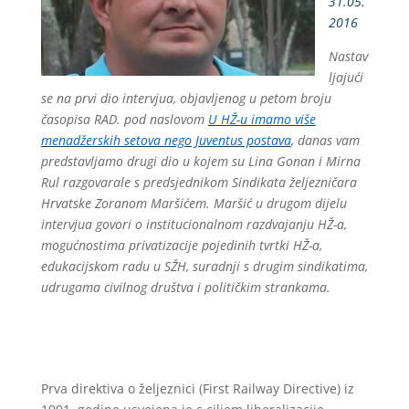
31.05.
2016
Nastav
ljajući
se na prvi dio intervjua, objavljenog u petom broju
časopisa RAD. pod naslovom
U HŽ-u imamo više
menadžerskih setova nego Juventus postava
, danas vam
predstavljamo drugi dio u kojem su Lina Gonan i Mirna
Rul razgovarale s predsjednikom Sindikata željezničara
Hrvatske Zoranom Maršićem. Maršić u drugom dijelu
intervjua govori o institucionalnom razdvajanju HŽ-a,
mogućnostima privatizacije pojedinih tvrtki HŽ-a,
edukacijskom radu u SŽH, suradnji s drugim sindikatima,
udrugama civilnog društva i političkim strankama.
Prva direktiva o željeznici (First Railway Directive) iz