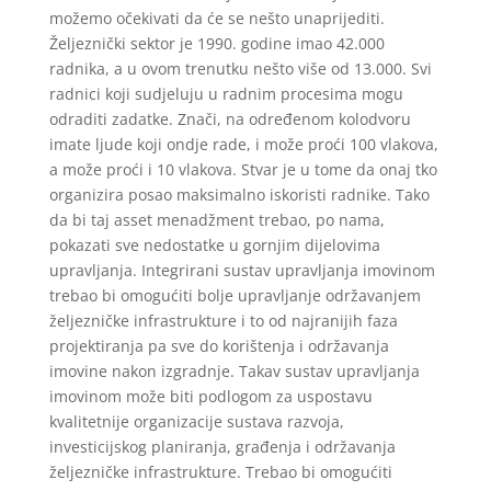
možemo očekivati da će se nešto unaprijediti.
Željeznički sektor je 1990. godine imao 42.000
radnika, a u ovom trenutku nešto više od 13.000. Svi
radnici koji sudjeluju u radnim procesima mogu
odraditi zadatke. Znači, na određenom kolodvoru
imate ljude koji ondje rade, i može proći 100 vlakova,
a može proći i 10 vlakova. Stvar je u tome da onaj tko
organizira posao maksimalno iskoristi radnike. Tako
da bi taj asset menadžment trebao, po nama,
pokazati sve nedostatke u gornjim dijelovima
upravljanja. Integrirani sustav upravljanja imovinom
trebao bi omogućiti bolje upravljanje održavanjem
željezničke infrastrukture i to od najranijih faza
projektiranja pa sve do korištenja i održavanja
imovine nakon izgradnje. Takav sustav upravljanja
imovinom može biti podlogom za uspostavu
kvalitetnije organizacije sustava razvoja,
investicijskog planiranja, građenja i održavanja
željezničke infrastrukture. Trebao bi omogućiti