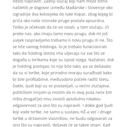
nešto napraviti. Zadnji slučaj koji nam može bitno
naštetiti je dogovor između Mađarske i Slovenije oko
izgradnje dva kolosijeka do luke Kopar, zbog kojeg bi
priča oko naše nizinske pruge postala apsurdna.
Teško je očekivati da će svi ostali, u tom slučaju, ići
preko nas, ako imaju tamo novu prugu, dok mi još
uvijek raspravljamo trebamo li novu prugu ili ne. Što
se tiče samog holdinga, to je trebalo funkcionirati
tako da holding doista ima utjecaja na sve što se
događa u tvrtkama koje su ispod njega. Nažalost, dok
je holding postojao, to nije bilo tako, pa se dešavalo
da su si tvrtke, koje prirodno moraju surađivati kako
bi bile profitabilne, međusobno počele raditi štetu.
Dakle, ljudi koji su se postavljali, u većini slučajeva,
političkom linijom (a mislim da ni ovaj puta neće biti
ništa drugačije) nisu snosili apsolutno nikakvu
odgovornost za ono što su napravili. I dokle god ljudi
koji vode tvrtke, ne samo u sustavu HŽ-a već i druge
tvrtke u državnom vlasništvu, ne budu odgovarali za
ono što su napravili, dešavat će se takve stvari. Kad