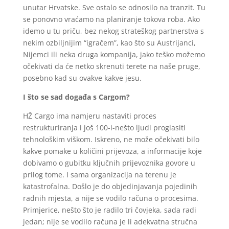
unutar Hrvatske. Sve ostalo se odnosilo na tranzit. Tu
se ponovno vraćamo na planiranje tokova roba. Ako
idemo u tu priču, bez nekog strateškog partnerstva s
nekim ozbiljnijim “igračem”, kao što su Austrijanci,
Nijemci ili neka druga kompanija, jako teško možemo
očekivati da će netko skrenuti terete na naše pruge,
posebno kad su ovakve kakve jesu.
I što se sad događa s Cargom?
HŽ Cargo ima namjeru nastaviti proces
restrukturiranja i još 100-i-nešto ljudi proglasiti
tehnološkim viškom. Iskreno, ne može očekivati bilo
kakve pomake u količini prijevoza, a informacije koje
dobivamo o gubitku ključnih prijevoznika govore u
prilog tome. I sama organizacija na terenu je
katastrofalna. Došlo je do objedinjavanja pojedinih
radnih mjesta, a nije se vodilo računa o procesima.
Primjerice, nešto što je radilo tri čovjeka, sada radi
jedan; nije se vodilo računa je li adekvatna stručna