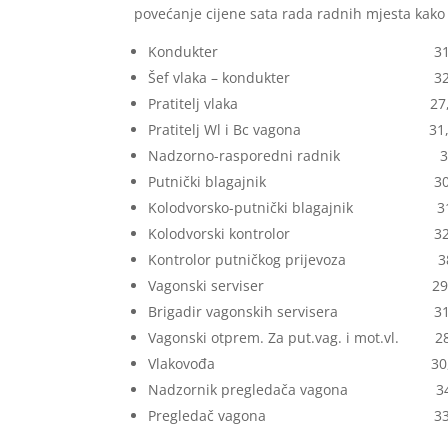
povećanje cijene sata rada radnih mjesta kako s
Kondukter 31,74 
Šef vlaka – kondukter 32,3
Pratitelj vlaka 27,29
Pratitelj Wl i Bc vagona 31,7
Nadzorno-rasporedni radnik 34
Putnički blagajnik 30,6
Kolodvorsko-putnički blagajnik 31
Kolodvorski kontrolor 32,3
Kontrolor putničkog prijevoza 38
Vagonski serviser 29,5
Brigadir vagonskih servisera 31,
Vagonski otprem. Za put.vag. i mot.vl. 2
Vlakovođa 30,23 
Nadzornik pregledača vagona 34,
Pregledač vagona 33,00