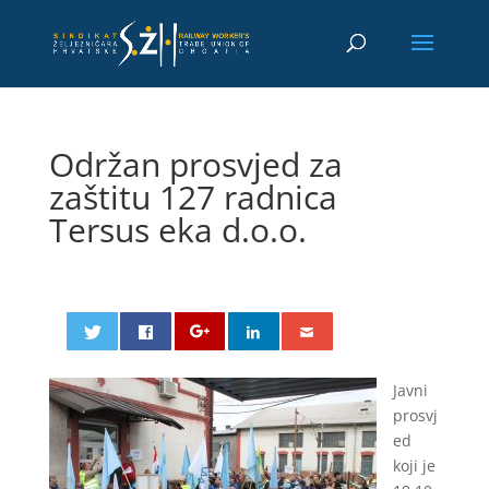
Održan prosvjed za
zaštitu 127 radnica
Tersus eka d.o.o.
Javni
prosvj
ed
koji je