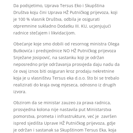
Da podsjetimo, Uprava Tersus Eko i Skupština
Društva koju čini Uprava HŽ Putničkog prijevoza, koji
je 100 % vlasnik Društva, odbila je osigurati
otpremnine sukladno Dodatku III. KU, ucjenjujući
radnice stečajem i likvidacijom.
Obećanje koje smo dobili od resornog ministra Olega
Butkovića i predsjednice NO HŽ Putničkog prijevoza
Snježane Josipović, na sastanku koji je održan
neposredno prije održavanja prosvjeda daju nadu da
će ovaj iznos biti osiguran kroz prodaju nekretnine
koja je u vlasništvu Tersus eka d.o.o. što bi se trebalo
realizirati do kraja ovog mjeseca, odnosno iz drugih
izvora.
Obzirom da se ministar zauzeo za prava radnica,
prosvjedna kolona nije nastavila put Ministarstva
pomorstva, prometa i infrastrukture, već je završen
ispred sjedišta Uprave HŽ Putničkog prijevoza, gdje
je održan i sastanak sa Skupštinom Tersus Eka, koja