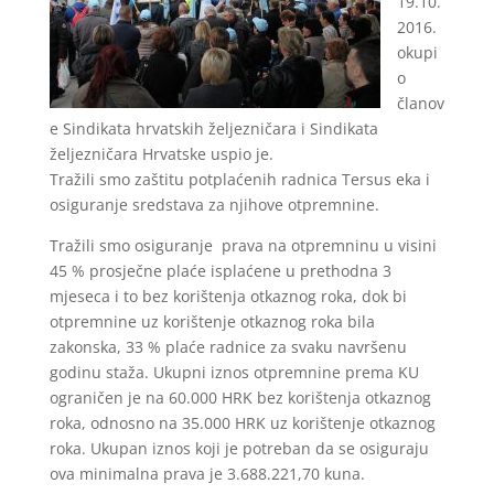
19.10.
2016.
okupi
o
članov
e Sindikata hrvatskih željezničara i Sindikata
željezničara Hrvatske uspio je.
Tražili smo zaštitu potplaćenih radnica Tersus eka i
osiguranje sredstava za njihove otpremnine.
Tražili smo osiguranje prava na otpremninu u visini
45 % prosječne plaće isplaćene u prethodna 3
mjeseca i to bez korištenja otkaznog roka, dok bi
otpremnine uz korištenje otkaznog roka bila
zakonska, 33 % plaće radnice za svaku navršenu
godinu staža. Ukupni iznos otpremnine prema KU
ograničen je na 60.000 HRK bez korištenja otkaznog
roka, odnosno na 35.000 HRK uz korištenje otkaznog
roka. Ukupan iznos koji je potreban da se osiguraju
ova minimalna prava je 3.688.221,70 kuna.