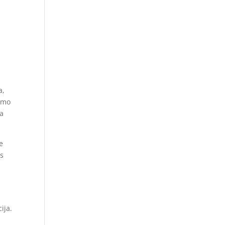
a,
ismo
ta
e
 s
a
ija.