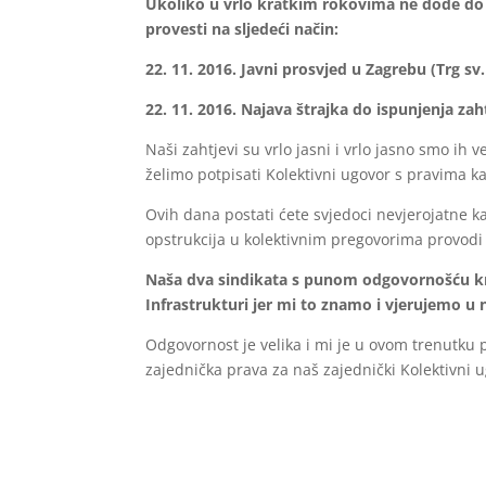
Ukoliko u vrlo kratkim rokovima ne dođe do p
provesti na sljedeći način:
22. 11. 2016. Javni prosvjed u Zagrebu (Trg sv
22. 11. 2016. Najava štrajka do ispunjenja zah
Naši zahtjevi su vrlo jasni i vrlo jasno smo ih
želimo potpisati Kolektivni ugovor s pravima 
Ovih dana postati ćete svjedoci nevjerojatne k
opstrukcija u kolektivnim pregovorima provodi
Naša dva sindikata s punom odgovornošću kre
Infrastrukturi jer mi to znamo i vjerujemo u 
Odgovornost je velika i mi je u ovom trenutk
zajednička prava za naš zajednički Kolektivni u