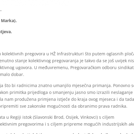
.
. Marka).
tjeva.
u kolektivnih pregovora u HŽ Infrastrukturi što putem oglasnih ploč
renutno stanje kolektivnog pregovaranja je takvo da se još uvijek n
lektivnog ugovora. U međuvremenu, Pregovaračkom odboru sindika
i malo dobar.
enja što bi radnicima znatno umanjilo mjesečna primanja. Ponovno s
kon primitka prijedloga o smanjenju jasno smo izrazili neslaganje
da nam produžena primjena istječe do kraja ovog mjeseca i da tad
ripremiti sve zakonske mogućnosti da obranimo prava radnika.
a u Regiji istok (Slavonski Brod, Osijek, Vinkovci) s ciljem
lektivnim pregovorima i s ciljem pripreme mogućih industrijskih akc