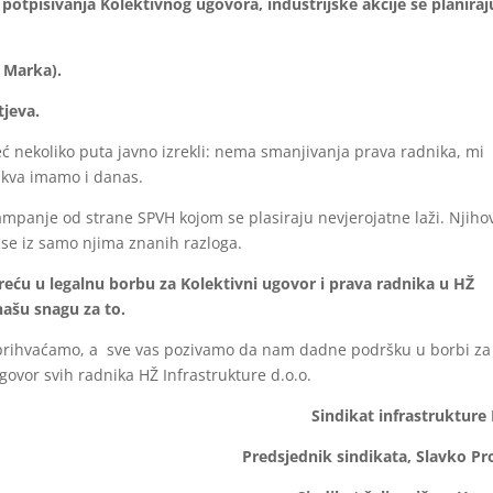
otpisivanja Kolektivnog ugovora, industrijske akcije se planiraj
. Marka).
tjeva.
 već nekoliko puta javno izrekli: nema smanjivanja prava radnika, mi
kakva imamo i danas.
ampanje od strane SPVH kojom se plasiraju nevjerojatne laži. Njiho
 se iz samo njima znanih razloga.
ću u legalnu borbu za Kolektivni ugovor i prava radnika u HŽ
našu snagu za to.
u prihvaćamo, a sve vas pozivamo da nam dadne podršku u borbi za
govor svih radnika HŽ Infrastrukture d.o.o.
Sindikat infrastrukture
Predsjednik sindikata, Slavko Pr