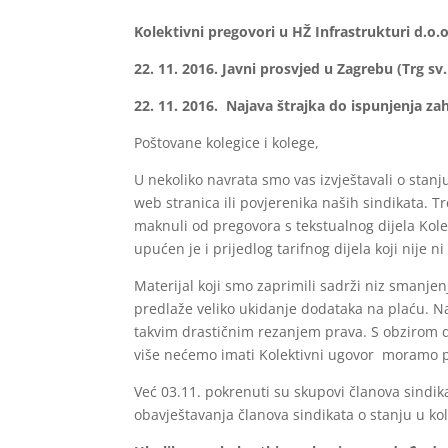
Kolektivni pregovori u HŽ Infrastrukturi d.o.o
22. 11. 2016. Javni prosvjed u Zagrebu (Trg sv
22. 11. 2016. Najava štrajka do ispunjenja zah
Poštovane kolegice i kolege,
U nekoliko navrata smo vas izvještavali o stanj
web stranica ili povjerenika naših sindikata. T
maknuli od pregovora s tekstualnog dijela Ko
upućen je i prijedlog tarifnog dijela koji nije n
Materijal koji smo zaprimili sadrži niz smanj
predlaže veliko ukidanje dodataka na plaću. Na
takvim drastičnim rezanjem prava. S obzirom 
više nećemo imati Kolektivni ugovor moramo p
Već 03.11. pokrenuti su skupovi članova sindikat
obavještavanja članova sindikata o stanju u ko