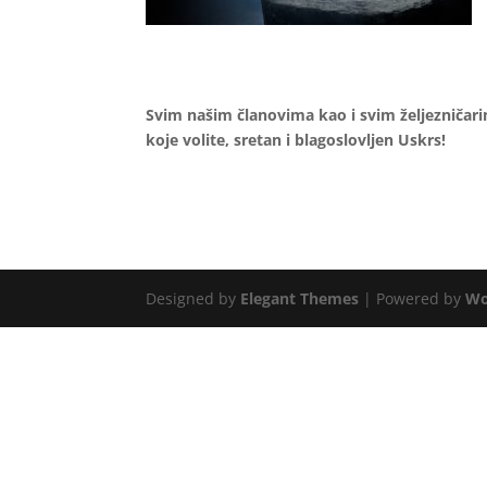
Svim našim članovima kao i svim željezničarim
koje volite, sretan i blagoslovljen Uskrs!
Designed by
Elegant Themes
| Powered by
Wo