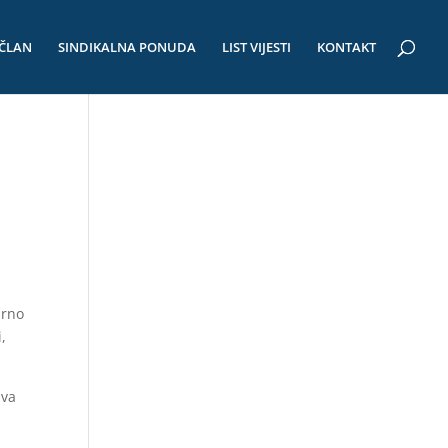
 ČLAN
SINDIKALNA PONUDA
LIST VIJESTI
KONTAKT
arno
,
iva