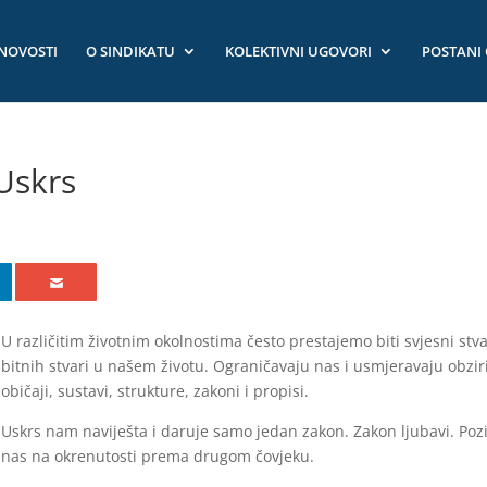
NOVOSTI
O SINDIKATU
KOLEKTIVNI UGOVORI
POSTANI
 Uskrs
U različitim životnim okolnostima često prestajemo biti svjesni stv
bitnih stvari u našem životu. Ograničavaju nas i usmjeravaju obziri
običaji, sustavi, strukture, zakoni i propisi.
Uskrs nam naviješta i daruje samo jedan zakon. Zakon ljubavi. Poz
nas na okrenutosti prema drugom čovjeku.