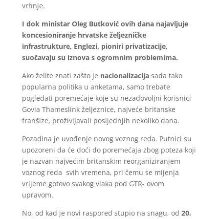
vrhnje.
I dok ministar Oleg Butković ovih dana najavljuje
koncesioniranje hrvatske željezničke
infrastrukture, Englezi, pioniri privatizacije,
suočavaju su iznova s ogromnim problemima.
Ako želite znati zašto je
nacionalizacija
sada tako
popularna politika u anketama, samo trebate
pogledati poremećaje koje su nezadovoljni korisnici
Govia Thameslink željeznice, najveće britanske
franšize, proživljavali posljednjih nekoliko dana.
Pozadina je uvođenje novog voznog reda. Putnici su
upozoreni da će doći do poremećaja zbog poteza koji
je nazvan najvećim britanskim reorganiziranjem
voznog reda svih vremena, pri čemu se mijenja
vrijeme gotovo svakog vlaka pod GTR- ovom
upravom.
No, od kad je novi raspored stupio na snagu, od
20.