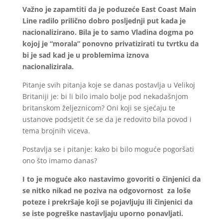
Važno je zapamtiti da je poduzeće East Coast Main
Line radilo prilično dobro posljednji put kada je
nacionalizirano. Bila je to samo Vladina dogma po
kojoj je “morala” ponovno privatizirati tu tvrtku da
bi je sad kad je u problemima iznova
nacionalizirala.
Pitanje svih pitanja koje se danas postavlja u Velikoj
Britaniji je: bi li bilo imalo bolje pod nekadašnjom
britanskom željeznicom? Oni koji se sjećaju te
ustanove podsjetit će se da je redovito bila povod i
tema brojnih viceva.
Postavlja se i pitanje: kako bi bilo moguće pogoršati
ono što imamo danas?
I to je moguće ako nastavimo govoriti o činjenici da
se nitko nikad ne poziva na odgovornost za loše
poteze i prekršaje koji se pojavljuju ili činjenici da
se iste pogreške nastavljaju uporno ponavljati.