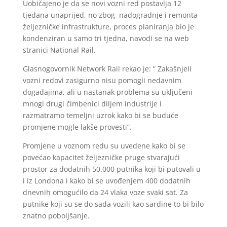
Uobičajeno je da se novi vozni red postavlja 12
tjedana unaprijed, no zbog nadogradnje i remonta
željezničke infrastrukture, proces planiranja bio je
kondenziran u samo tri tjedna, navodi se na web
stranici National Rail.
Glasnogovornik Network Rail rekao je: ” Zakašnjeli
vozni redovi zasigurno nisu pomogli nedavnim
događajima, ali u nastanak problema su uključeni
mnogi drugi čimbenici diljem industrije i
razmatramo temeljni uzrok kako bi se buduće
promjene mogle lakše provesti”.
Promjene u voznom redu su uvedene kako bi se
povećao kapacitet željezničke pruge stvarajući
prostor za dodatnih 50.000 putnika koji bi putovali u
i iz Londona i kako bi se uvođenjem 400 dodatnih
dnevnih omogućilo da 24 vlaka voze svaki sat. Za
putnike koji su se do sada vozili kao sardine to bi bilo
znatno poboljšanje.