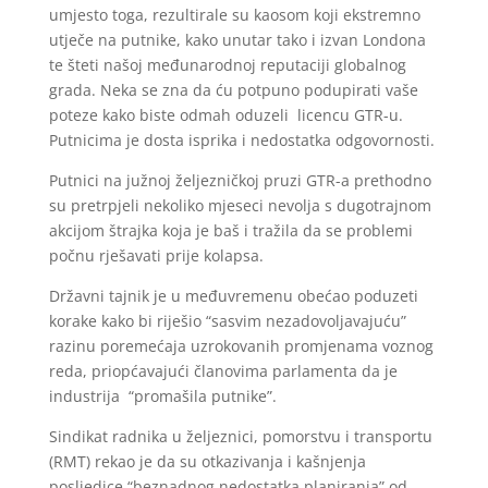
umjesto toga, rezultirale su kaosom koji ekstremno
utječe na putnike, kako unutar tako i izvan Londona
te šteti našoj međunarodnoj reputaciji globalnog
grada. Neka se zna da ću potpuno podupirati vaše
poteze kako biste odmah oduzeli licencu GTR-u.
Putnicima je dosta isprika i nedostatka odgovornosti.
Putnici na južnoj željezničkoj pruzi GTR-a prethodno
su pretrpjeli nekoliko mjeseci nevolja s dugotrajnom
akcijom štrajka koja je baš i tražila da se problemi
počnu rješavati prije kolapsa.
Državni tajnik je u međuvremenu obećao poduzeti
korake kako bi riješio “sasvim nezadovoljavajuću”
razinu poremećaja uzrokovanih promjenama voznog
reda, priopćavajući članovima parlamenta da je
industrija “promašila putnike”.
Sindikat radnika u željeznici, pomorstvu i transportu
(RMT) rekao je da su otkazivanja i kašnjenja
posljedice “beznadnog nedostatka planiranja” od