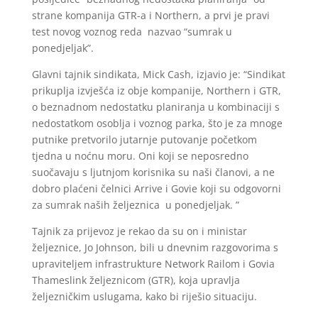
strane kompanija GTR-a i Northern, a prvi je pravi
test novog voznog reda nazvao “sumrak u
ponedjeljak”.
Glavni tajnik sindikata, Mick Cash, izjavio je: “Sindikat
prikuplja izvješća iz obje kompanije, Northern i GTR,
o beznadnom nedostatku planiranja u kombinaciji s
nedostatkom osoblja i voznog parka, što je za mnoge
putnike pretvorilo jutarnje putovanje početkom
tjedna u noćnu moru. Oni koji se neposredno
suočavaju s ljutnjom korisnika su naši članovi, a ne
dobro plaćeni čelnici Arrive i Govie koji su odgovorni
za sumrak naših željeznica u ponedjeljak. ”
Tajnik za prijevoz je rekao da su on i ministar
željeznice, Jo Johnson, bili u dnevnim razgovorima s
upraviteljem infrastrukture Network Railom i Govia
Thameslink željeznicom (GTR), koja upravlja
željezničkim uslugama, kako bi riješio situaciju.