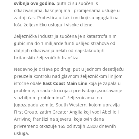
svibnja ove godine,
putnici su suočeni s
otkazivanjima, kašnjenjima i promjenama usluge u
zadnji čas. Protestiraju čak i oni koji su oguglali na
lošu željezničku uslugu i visoke cijene.
Željeznička industrija suočena je s katastrofalnim
gubicima do 1 milijarde funti uslijed strahova od
daljnjih otkazivanja nekih od najistaknutijih
britanskih željezničkih franšiza.
Nedavno je država po drugi put u jednom desetljeću
preuzela kontrolu nad glavnom željezničkom linijom
istočne obale
East Coast Main Line
koja je zapala u
probleme, a sada stručnjaci predviđaju „suočavanje
s ozbiljnim problemima“ željeznicama: na
jugozapadu zemlje, South Western, kojom upravlja
First Group, zatim Greater ­Anglia koji vodi Abellio i
Arrivinoj franšizi na sjeveru, koja ovih dana
privremeno otkazuje 165 od svojih 2.800 dnevnih
usluga.