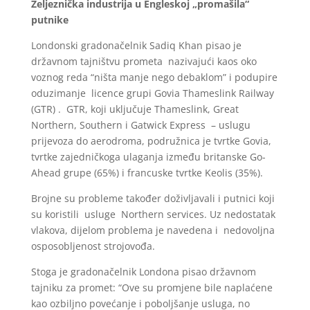
Željeznička industrija u Engleskoj „promašila“
putnike
Londonski gradonačelnik Sadiq Khan pisao je
državnom tajništvu prometa nazivajući kaos oko
voznog reda “ništa manje nego debaklom” i podupire
oduzimanje licence grupi Govia Thameslink Railway
(GTR) . GTR, koji uključuje Thameslink, Great
Northern, Southern i Gatwick Express – uslugu
prijevoza do aerodroma, podružnica je tvrtke Govia,
tvrtke zajedničkoga ulaganja između britanske Go-
Ahead grupe (65%) i francuske tvrtke Keolis (35%).
Brojne su probleme također doživljavali i putnici koji
su koristili usluge Northern services. Uz nedostatak
vlakova, dijelom problema je navedena i nedovoljna
osposobljenost strojovođa.
Stoga je gradonačelnik Londona pisao državnom
tajniku za promet: “Ove su promjene bile naplaćene
kao ozbiljno povećanje i poboljšanje usluga, no