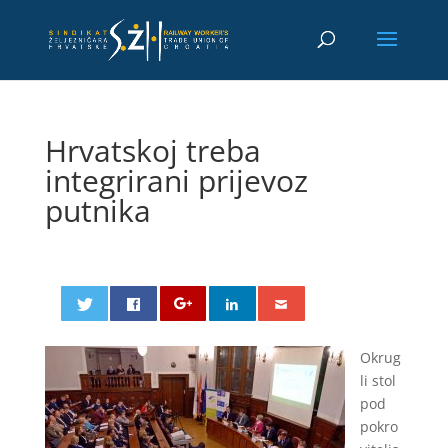
Hrvatskoj treba
integrirani prijevoz
putnika
Okrug
li stol
pod
pokro