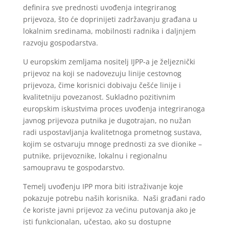
definira sve prednosti uvođenja integriranog
prijevoza, što će doprinijeti zadržavanju građana u
lokalnim sredinama, mobilnosti radnika i daljnjem
razvoju gospodarstva.
U europskim zemljama nositelj IJPP-a je željeznički
prijevoz na koji se nadovezuju linije cestovnog
prijevoza, čime korisnici dobivaju češće linije i
kvalitetniju povezanost. Sukladno pozitivnim
europskim iskustvima proces uvođenja integriranoga
javnog prijevoza putnika je dugotrajan, no nužan
radi uspostavljanja kvalitetnoga prometnog sustava,
kojim se ostvaruju mnoge prednosti za sve dionike –
putnike, prijevoznike, lokalnu i regionalnu
samoupravu te gospodarstvo.
Temelj uvođenju IPP mora biti istraživanje koje
pokazuje potrebu naših korisnika. Naši građani rado
će koriste javni prijevoz za većinu putovanja ako je
isti funkcionalan, učestao, ako su dostupne