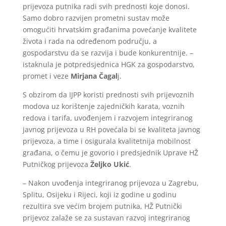
prijevoza putnika radi svih prednosti koje donosi.
Samo dobro razvijen prometni sustav može
omogućiti hrvatskim građanima povećanje kvalitete
života i rada na određenom području, a
gospodarstvu da se razvija i bude konkurentnije. –
istaknula je potpredsjednica HGK za gospodarstvo,
promet i veze
Mirjana Čagal
j.
S obzirom da IJPP koristi prednosti svih prijevoznih
modova uz korištenje zajedničkih karata, voznih
redova i tarifa, uvođenjem i razvojem integriranog
javnog prijevoza u RH povećala bi se kvaliteta javnog
prijevoza, a time i osigurala kvalitetnija mobilnost
građana, o čemu je govorio i predsjednik Uprave HŽ
Putničkog prijevoza
Željko Ukić
.
– Nakon uvođenja integriranog prijevoza u Zagrebu,
Splitu, Osijeku i Rijeci, koji iz godine u godinu
rezultira sve većim brojem putnika, HŽ Putnički
prijevoz zalaže se za sustavan razvoj integriranog