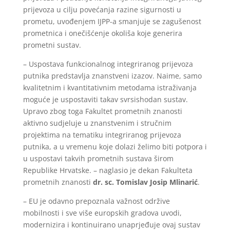
prijevoza u cilju povećanja razine sigurnosti u
prometu, uvođenjem IJPP-a smanjuje se zagušenost
prometnica i onečišćenje okoliša koje generira
prometni sustav.
– Uspostava funkcionalnog integriranog prijevoza
putnika predstavlja znanstveni izazov. Naime, samo
kvalitetnim i kvantitativnim metodama istraživanja
moguće je uspostaviti takav svrsishodan sustav.
Upravo zbog toga Fakultet prometnih znanosti
aktivno sudjeluje u znanstvenim i stručnim
projektima na tematiku integriranog prijevoza
putnika, a u vremenu koje dolazi želimo biti potpora i
u uspostavi takvih prometnih sustava širom
Republike Hrvatske. – naglasio je dekan Fakulteta
prometnih znanosti
dr. sc.
Tomislav Josip Mlinarić
.
– EU je odavno prepoznala važnost održive
mobilnosti i sve više europskih gradova uvodi,
modernizira i kontinuirano unaprjeđuje ovaj sustav