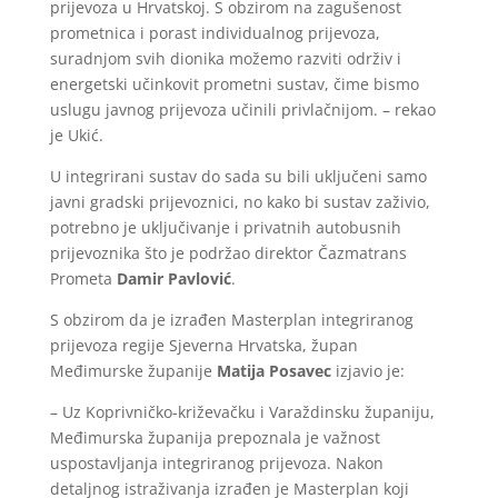
prijevoza u Hrvatskoj. S obzirom na zagušenost
prometnica i porast individualnog prijevoza,
suradnjom svih dionika možemo razviti održiv i
energetski učinkovit prometni sustav, čime bismo
uslugu javnog prijevoza učinili privlačnijom. – rekao
je Ukić.
U integrirani sustav do sada su bili uključeni samo
javni gradski prijevoznici, no kako bi sustav zaživio,
potrebno je uključivanje i privatnih autobusnih
prijevoznika što je podržao direktor Čazmatrans
Prometa
Damir Pavlović
.
S obzirom da je izrađen Masterplan integriranog
prijevoza regije Sjeverna Hrvatska, župan
Međimurske županije
Matija Posavec
izjavio je:
– Uz Koprivničko-križevačku i Varaždinsku županiju,
Međimurska županija prepoznala je važnost
uspostavljanja integriranog prijevoza. Nakon
detaljnog istraživanja izrađen je Masterplan koji