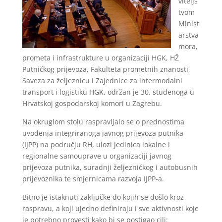
viteljs
tvom
Minist
arstva
mora,
prometa i infrastrukture u organizaciji HGK, HŽ
Putničkog prijevoza, Fakulteta prometnih znanosti,
Saveza za željeznicu i Zajednice za intermodalni
transport i logistiku HGK, održan je 30. studenoga u
Hrvatskoj gospodarskoj komori u Zagrebu.
Na okruglom stolu raspravljalo se o prednostima
uvođenja integriranoga javnog prijevoza putnika
(IJPP) na području RH, ulozi jedinica lokalne i
regionalne samouprave u organizaciji javnog
prijevoza putnika, suradnji željezničkog i autobusnih
prijevoznika te smjernicama razvoja IJPP-a.
Bitno je istaknuti zaključke do kojih se došlo kroz
raspravu, a koji ujedno definiraju i sve aktivnosti koje
je potrebno provesti kako bi se postigao cilj: