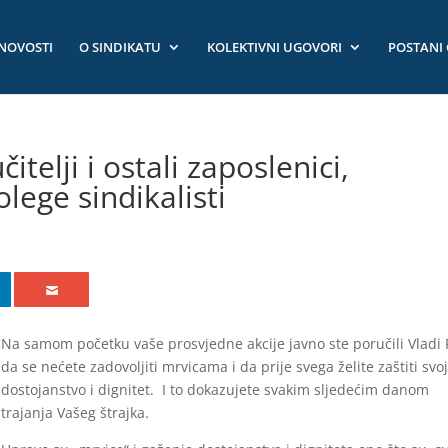
NOVOSTI
O SINDIKATU
KOLEKTIVNI UGOVORI
POSTANI
itelji i ostali zaposlenici,
lege sindikalisti
Na samom početku vaše prosvjedne akcije javno ste poručili Vladi
da se nećete zadovoljiti mrvicama i da prije svega želite zaštiti svo
dostojanstvo i dignitet. I to dokazujete svakim sljedećim danom
trajanja Vašeg štrajka.