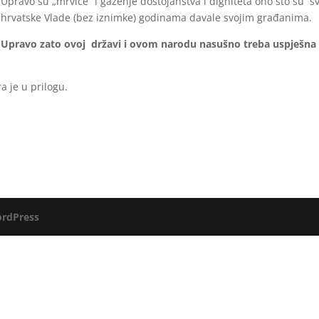
Upravo su „mrvice“ i gaženje dostojanstva i digniteta ono što su s
hrvatske Vlade (bez iznimke) godinama davale svojim građanima.
Upravo zato ovoj državi i ovom narodu nasušno treba uspješna
a je u prilogu.
rdPress