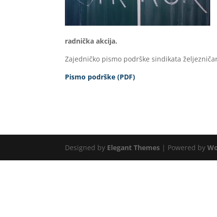
radnička akcija.
Zajedničko pismo podrške sindikata željezničar
Pismo podrške (PDF)
Designed by
Elegant Themes
| Powered by
Wo