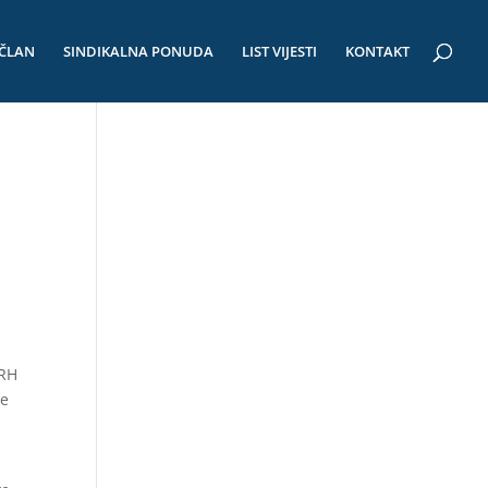
 ČLAN
SINDIKALNA PONUDA
LIST VIJESTI
KONTAKT
 RH
je