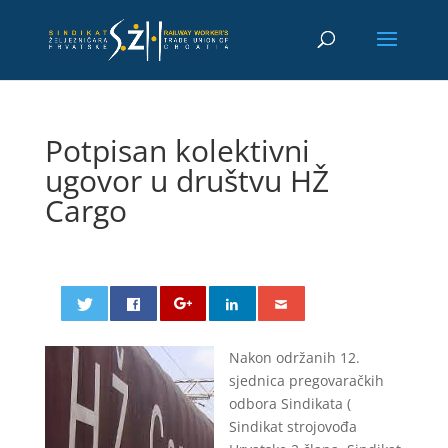
Potpisan kolektivni
ugovor u društvu HŽ
Cargo
Nakon održanih 12.
sjednica pregovaračkih
odbora Sindikata (
Sindikat strojovođa