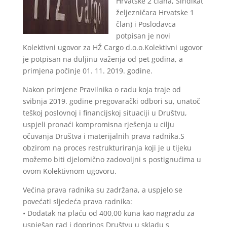
Hrvatske 2 člana, Sindikat
željezničara Hrvatske 1
član) i Poslodavca
potpisan je novi
Kolektivni ugovor za HŽ Cargo d.o.o.Kolektivni ugovor
je potpisan na duljinu važenja od pet godina, a
primjena počinje 01. 11. 2019. godine.
Nakon primjene Pravilnika o radu koja traje od
svibnja 2019. godine pregovarački odbori su, unatoč
teškoj poslovnoj i financijskoj situaciji u Društvu,
uspjeli pronaći kompromisna rješenja u cilju
očuvanja Društva i materijalnih prava radnika.S
obzirom na proces restrukturiranja koji je u tijeku
možemo biti djelomično zadovoljni s postignućima u
ovom Kolektivnom ugovoru.
Većina prava radnika su zadržana, a uspjelo se
povećati sljedeća prava radnika:
• Dodatak na plaću od 400,00 kuna kao nagradu za
uspješan rad i doprinos Društvu u skladu s