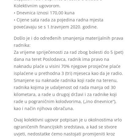
Kolektivnim ugovorom.
• Dnevnica iznosi 170,00 kuna
• Cijene sata rada za pojedina radna mjesta
povećavaju se s 1.travnjem 2020. godine.
Došlo je i do određenih smanjenja materijalnih prava
radnika:
Za vrijeme spriječenosti za rad zbog bolesti do 5 (pet)
dana na teret Poslodavca, radnik ima pravo na
naknadu plaće u visini 70% njegove prosječne plaće
isplaćene u prethodna 3 (tri) mjeseca kao da je radio.
Smanjene su naknade radnika koji rade na terenu,
radnika kojima je udaljenost od rada manja od 30
kilometara, a rade u drugoj državi i za radnike koji
rade u pograničnim kolodvorima, („ino dnevnice“),
kao i način njihova obračuna.
Ovaj kolektivni ugovor potpisan je u okolnostima vrlo
ograničenih financijskih sredstava, a kad se stvore
uvjeti, nedostatke ćemo nastojati promijeniti kroz