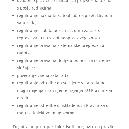
uvođenje pravične naknade za prijevoz na posao i
s posla radnicima,
reguliranje naknade za topli obrok po efektivnom
satu rada,
reguliranje isplata božićnice, dara za Uskrs i
regresa za GO u visini neoporezivog iznosa,
reguliranje prava na sistematske preglede za
radnike,
reguliranje prava na dodjelu pomoći za izuzetne
slučajeve,
povećanje cijena sata rada,
reguliranje odredbe da se cijene sata rada ne
mogu mijenjati za vrijeme trajanja KU Pravilnikom
o radu,
reguliranje odredbe o usklađenosti Pravilnika o
radu sa Kolektivnim ugovorom.
Dugotrajan postupak kolektivnih pregovora u pravilu