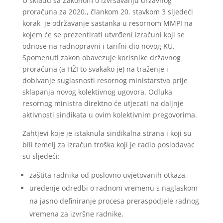
U skladu sa Zakonom o izvršavanju državnog
proračuna za 2020., člankom 20. stavkom 3 sljedeći
korak je održavanje sastanka u resornom MMPI na
kojem će se prezentirati utvrđeni izračuni koji se
odnose na radnopravni i tarifni dio novog KU.
Spomenuti zakon obavezuje korisnike državnog
proračuna (a HŽI to svakako je) na traženje i
dobivanje suglasnosti resornog ministarstva prije
sklapanja novog kolektivnog ugovora. Odluka
resornog ministra direktno će utjecati na daljnje
aktivnosti sindikata u ovim kolektivnim pregovorima.
Zahtjevi koje je istaknula sindikalna strana i koji su
bili temelj za izračun troška koji je radio poslodavac
su sljedeći:
zaštita radnika od poslovno uvjetovanih otkaza,
uređenje odredbi o radnom vremenu s naglaskom
na jasno definiranje procesa preraspodjele radnog
vremena za izvršne radnike,