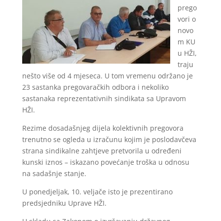
prego
vori o
novo
m KU
u HŽI,
traju
nešto više od 4 mjeseca. U tom vremenu održano je
23 sastanka pregovaračkih odbora i nekoliko
sastanaka reprezentativnih sindikata sa Upravom
HŽI.
Rezime dosadašnjeg dijela kolektivnih pregovora
trenutno se ogleda u izračunu kojim je poslodavčeva
strana sindikalne zahtjeve pretvorila u određeni
kunski iznos – iskazano povećanje troška u odnosu
na sadašnje stanje.
U ponedjeljak, 10. veljače isto je prezentirano
predsjedniku Uprave HŽI.