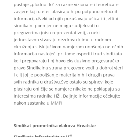
postaje „plodno tlo“ za razne vizionare i teoretičare
zavjere koji u eter plasiraju hrpu potpuno netočnih
informacija.Neki od njih pokušavaju ušićariti jeftini
sindikalni poen jer ne mogu sudjelovati u
pregovorima (nisu reprezentativni), a neki
jednostavno stvaraju nezdravu klimu u radnom
okruženju s isključivom namjerom unošenja netočnih
informacija nastojeći pri tome osporiti trud sindikata
koji pregovaraju i njihovo ekskluzivno pregovaračko
pravo.Sindikalna strana pregovore vodi u dobroj vjeri
i cilj joj je poboljšanje materijalnih i drugih prava
svih radnika u društvu.Sve ostalo su spinovi koje
plasiraju oni čije se namjere nikako ne poklapaju sa
interesima radnika HŽI. Daljnje informacije očekujte
nakon sastanka u MMPI.
Sindikat prometnika vlakova Hrvatske
Sindikata infrastrukture HŽ