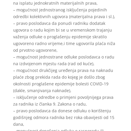
na isplatu jednokratnih materijalnih prava,
– mogućnost jednostranog isključenja pojedinih
odredbi kolektivnih ugovora (materijalna prava i sl.),
– pravo poslodavca da ponudi radniku dodatak
ugovora o radu kojim bi se u vremenskom trajanju
važenja odluke o proglašenju epidemije skratilo
ugovoreno radno vrijeme,i time ugovorila plaća niža
od prvotno ugovorene,
– mogućnost jednostrane odluke poslodavca o radu
na izdvojenom mjestu rada (rad od kuće),
– mogućnost drukčijeg uređenja prava na naknadu
plaće zbog prekida rada do kojeg je došlo zbog
okolnosti proglašene epidemije bolesti COVID-19
(dakle, smanjivanja naknade),
– isključenje odredbe o primjeni povoljnijega prava
za radnika iz članka 9. Zakona o radu,
– pravo poslodavca da donese odluku o korištenju
godišnjeg odmora radnika bez roka obavijesti od 15
dana,
– mogućnost donošenja odluka o rasporedu ili