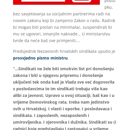
postu
pku,
bez savjetovanja sa socijalnim partnerima radi na
novom zakonu koji bi zamjenio Zakon o radu. Radnik
bi mogao biti poslan na minimalac, suspendirali bi
mu se ugovori, smanjile naknade… U ministarstvu
tvrde da neće baš sve primjeniti….
Predsjednik Nezavisnih hrvatskih sindikata uputio je
prosvjedno pismo ministru
.
“…Sindikati ne žele biti smokvin list pri donošenju
zakona i biti u njegovu pripremu i donošenje
uključeni tek onda kad je Vlada sve već dogovorila
s poslodavcima te im sindikati trebaju više kao
alibi za javnost. Upravo u ovoj situaciji, baš kao i u
vrijeme Domovinskog rata, treba nam jedinstvo
svih u Hrvatskoj. I vlasti i oporbe. I poslodavaca i
sindikata. I zaposlenih, nezaposlenih i
umirovljenika. I vjerovnika i dužnika. Sindikati su (i
radnici koje predstavljaju i zastupaju) u vrijeme