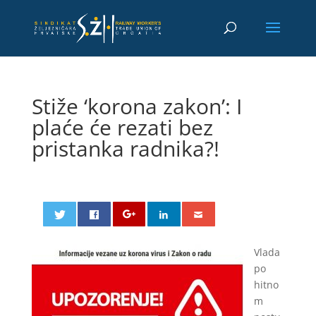
Stiže ‘korona zakon’: I
plaće će rezati bez
pristanka radnika?!
Vlada
po
hitno
m