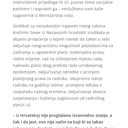
intenzitetom prijedloga će ići, pozvat ćemo socijalne
partnere i raspraviti ga – neslužbeno nam kaže
sugovornik iz Ministarstva rada.
Sindikati su nezadovoljni najavom novog zakona.
Krešimir Sever iz Nezavisnih hrvatskih sindikata je
objavio priopćenje u kojem navodi da zakon u sebi
uključuje neograničenu mogućnost poslodavcima za
zadiranja u ugovorene plaće, materijalna prava,
radno vrijeme, rad na izdvojenom mjestu rada,
naknadu plaće zbog prekida rada uzrokovanog
epidemijom, isključivanje odredbe o primjeni
povoljnijeg prava za radnika,, ekspresno slanje
radnika na godišnji odmor, promjene odluka o
rasporedu radnog vremena, isključivanje obveza
savjetovanja i traženja suglasnosti od radničkog
vijeća i sl.
– U Hrvatskoj nije proglašeno izvanredno stanje, a
čak i da jest, ovo nije način na koji bi se takav