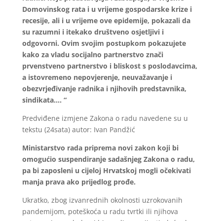
Domovinskog rata i u vrijeme gospodarske krize i
recesije, ali i u vrijeme ove epidemije, pokazali da
su razumni i itekako društveno osjetljivi i
odgovorni. Ovim svojim postupkom pokazujete
kako za vladu socijalno partnerstvo znači
prvenstveno partnerstvo i bliskost s poslodavcima,
a istovremeno nepovjerenje, neuvažavanje i
obezvrjeđivanje radnika i njihovih predstavnika,
sindikata…. “
Predviđene izmjene Zakona o radu navedene su u
tekstu (24sata) autor: Ivan Pandžić
Ministarstvo rada priprema novi zakon koji bi
omogućio suspendiranje sadašnjeg Zakona o radu,
pa bi zaposleni u cijeloj Hrvatskoj mogli očekivati
manja prava ako prijedlog prođe.
Ukratko, zbog izvanrednih okolnosti uzrokovanih
pandemijom, poteškoća u radu tvrtki ili njihova