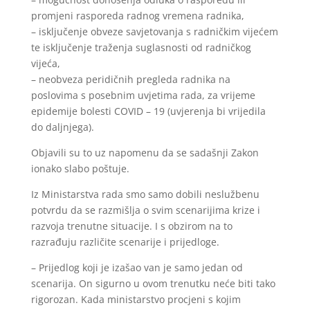
promjeni rasporeda radnog vremena radnika,
– isključenje obveze savjetovanja s radničkim vijećem
te isključenje traženja suglasnosti od radničkog
vijeća,
– neobveza peridičnih pregleda radnika na
poslovima s posebnim uvjetima rada, za vrijeme
epidemije bolesti COVID – 19 (uvjerenja bi vrijedila
do daljnjega).
Objavili su to uz napomenu da se sadašnji Zakon
ionako slabo poštuje.
Iz Ministarstva rada smo samo dobili neslužbenu
potvrdu da se razmišlja o svim scenarijima krize i
razvoja trenutne situacije. I s obzirom na to
razrađuju različite scenarije i prijedloge.
– Prijedlog koji je izašao van je samo jedan od
scenarija. On sigurno u ovom trenutku neće biti tako
rigorozan. Kada ministarstvo procjeni s kojim