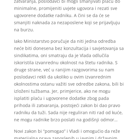
zatvaranja, poslodavci bi mogli smanjivati plaću do
minimalne, promijeniti uvjete ugovora i rezati sve
ugovorene dodatke radniku. A čini se da će se
smanjiti naknada za nezaposlene koji se prijavljuju
na burzu.
Iako Ministarstvo poručuje da niti jedna odredba
neće biti donesena bez konzultacija i savjetovanja sa
sindikatima, oni smatraju da je Vlada odlučila
iskoristila izvanrednu okolnost na štetu radnika. S
druge strane, već u ranijim razgovorima su nam
poslodavci rekli da ukoliko u ovim izvanrednim
okolnostima ostanu važiti sve odredbe zakona, bili bi
izloženi tužbama. Jer, primjerice, ako ne mogu
isplatiti plaću i ugovorene dodatke zbog pada
prihoda ili zatvaranja, postojeći zakon bi dao pravo
radniku da tuži. Sada nije reguliran niti rad od kuće,
ne mogu radnike brzo poslati na godišnji odmor…
Novi zakon bi “pomogao” i Vladi i omogućio da reže
materijalna prava zaposlenih u javnim i državnim