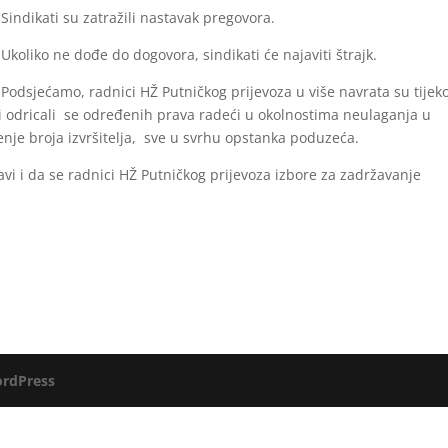
Sindikati su zatražili nastavak pregovora.
Ukoliko ne dođe do dogovora, sindikati će najaviti štrajk.
Podsjećamo, radnici HŽ Putničkog prijevoza u više navrata su tije
 i odricali se određenih prava radeći u okolnostima neulaganja u
nje broja izvršitelja, sve u svrhu opstanka poduzeća.
avi i da se radnici HŽ Putničkog prijevoza izbore za zadržavanje
rdPress