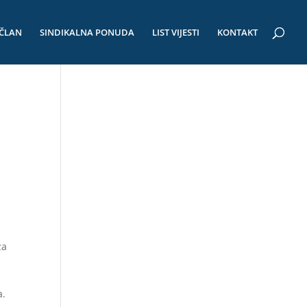
 ČLAN
SINDIKALNA PONUDA
LIST VIJESTI
KONTAKT
za
a.