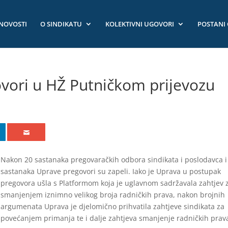
NOVOSTI
O SINDIKATU
KOLEKTIVNI UGOVORI
POSTANI
ovori u HŽ Putničkom prijevozu
Nakon 20 sastanaka pregovaračkih odbora sindikata i poslodavca i
sastanaka Uprave pregovori su zapeli. Iako je Uprava u postupak
pregovora ušla s Platformom koja je uglavnom sadržavala zahtjev 
smanjenjem iznimno velikog broja radničkih prava, nakon brojnih
argumenata Uprava je djelomično prihvatila zahtjeve sindikata za
povećanjem primanja te i dalje zahtjeva smanjenje radničkih prav