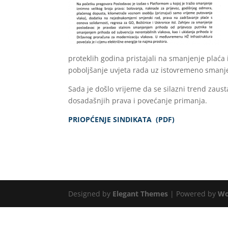
proteklih godina pristajali na smanjenje plaća
poboljšanje uvjeta rada uz istovremeno smanje
Sada je došlo vrijeme da se silazni trend zaust
dosadašnjih prava i povećanje primanja.
PRIOPĆENJE SINDIKATA (PDF)
Designed by
Elegant Themes
| Powered by
Wo